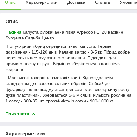
Опис
Характеристики
Доставка
Оплата
Умови п
Опис
Насіння
Капуста білокачанна пізня Агресор F1, 20 насінин
Syngenta Садиба Центр
Популярний гібрид середньопізньої капусти. Термін
дозрівання - 115-120 днів. Качани вагою - 3-5 кг. Гібрид добре
переносить нестачу азотного живлення. Підходить для
прямого посіву в ґрунт. Відмінно зберігається в полі після
збирання.
Має високі товарні та смакові якості. Відповідає всім
стандартам для засолювальних гібридів. Стійкий до
фузаріозу, не пошкоджується трипсом, має високу силу росту,
дуже пластичний. Зберігається 5-6 місяців. Кількість рослин на
1 сотку - 300-35 шт. Урожайність із сотки - 900-1000 кг.
Приховати
Характеристики