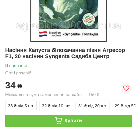
Насіння Капуста білокачанна пізня Агресор
F1, 20 насінин Syngenta Садиба Центр
В наявності
Опт і роздріб
34
₴
Мінімальна сума замовлення на сайті — 150 ₴
33 ₴
від 5 шт.
32 ₴
від 10 шт.
31 ₴
від 20 шт.
29 ₴
від 50
Купити