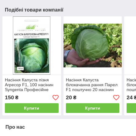
Подібні товари компанії
Насіння Капуста пізня
Насіння Капуста
Насі
Агресор F1, 100 насінин
білокачанна рання Парел
біло
Syngenta Професійне
F1 поштучно 20 насінин
пошт
насіння
Bejo Zaden
Semi
150
20
24
₴
₴
Купити
Купити
Про нас