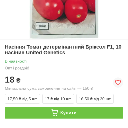
Насіння Томат детермінантний Бріксол F1, 10
насінин United Genetics
В наявності
Опт і роздріб
18
₴
Мінімальна сума замовлення на сайті — 150 ₴
17,50 ₴
від 5 шт.
17 ₴
від 10 шт.
16,50 ₴
від 20 шт.
Купити