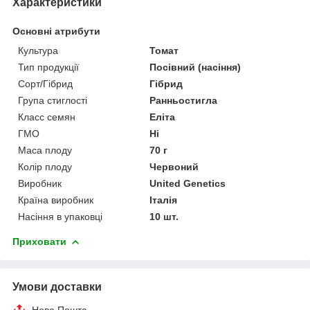
Характеристики
Основні атрибути
Культура
Томат
Тип продукції
Посівний (насіння)
Сорт/Гібрид
Гібрид
Група стиглості
Ранньостигла
Класс семян
Еліта
ГМО
Ні
Маса плоду
70 г
Колір плоду
Червоний
Виробник
United Genetics
Країна виробник
Італія
Насіння в упаковці
10 шт.
Приховати
Умови доставки
Нова Пошта