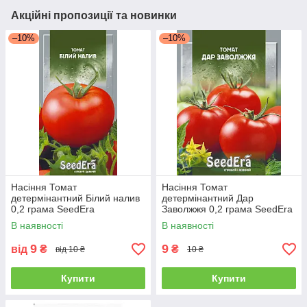
Акційні пропозиції та новинки
–10%
–10%
Насіння Томат
Насіння Томат
детермінантний Білий налив
детермінантний Дар
0,2 грама SeedEra
Заволжжя 0,2 грама SeedEra
В наявності
В наявності
9
9
від
₴
₴
від 10 ₴
10 ₴
Купити
Купити