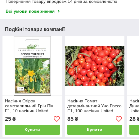
Повернення товару впродовж 14 днів за домовленістю
Всі умови повернення
Подібні товари компанії
Насіння Огірок
Насіння Томат
Насі
самозапильний Грін Пік
детермінантний Уно Россо
Дина
F1, 10 насінин United
F1, 100 насінин United
Unit
Genetics
Genetics
25
85
28
₴
₴
Купити
Купити