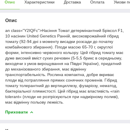
Опис
Характеристики
Доставка
Оплата
Умови п
Опис
an class="Y2IQFc">Насіння Томат детермінантний Бріксол F1,
10 насінин United Genetics Ранній, високоврожайний гібрид
томату (92-94 дні з моменту висадки розсади до початку
комбайнового збирання). Плоди масою 65-70 г, округлої
форми, інтенсивно червоного кольору. Цей гібрид томату має
дуже високий вміст сухих речовин (5-5,5 брикс в середньому,
виходячи з умов вирощування на Півдні України), придатний
до механізованого збирання, має відмінну
транспортабельність.
Рослина компактна, добре вкриває
плоди від потрапляння прямих сонячних променів. Гібрид
томату толерантний до вертициллезу, фузаріозу, нематод,
бактеріальної плямистості. Цей гібрид має властивість «rain
tolerant» (плоди не розтріскуються при надмірному поливі),
має відмінну польову лежкість.
Приховати