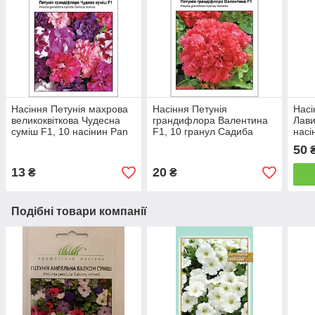
Насіння Петунія махрова
Насіння Петунія
Насі
великоквіткова Чудесна
грандифлора Валентина
Лави
суміш F1, 10 насінин Pan
F1, 10 гранул Садиба
насі
American
Центр
Agro
50
13
20
₴
₴
Подібні товари компанії