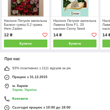
Насіння Петунія ампельна
Насіння Петунія ампельна
Насі
Балкон суміш 0,2 грама
Лавина Біла F1, 20
Лави
Hem Zaden
насінин Cerny Seed
насі
Агропак
Агро
12
14
14
₴
₴
Купити
Купити
Про нас
93% позитивних з 1111 відгуків за рік
Працює з 31.12.2015
м. Харків
Харків, Україна
Контакти
Сьогодні працює з 10:00 до 18:00