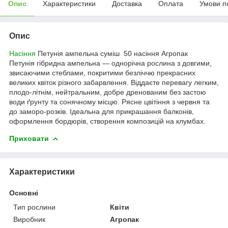
Опис
Характеристики
Доставка
Оплата
Умови п
Опис
Насіння
Петунія ампельна суміш 50 насіння Агропак
Петунія гібридна ампельна — однорічна рослина з довгими,
звисаючими стеблами, покритими безліччю прекрасних
великих квіток різного забарвлення. Віддаєте перевагу легким,
плодо-літнім, нейтральним, добре дренованим без застою
води ґрунту та сонячному місцю. Рясне цвітіння з червня та
до заморо-розків. Ідеальна для прикрашання балконів,
оформлення бордюрів, створення композицій на клумбах.
Приховати
Характеристики
Основні
Тип рослини
Квіти
Виробник
Агропак