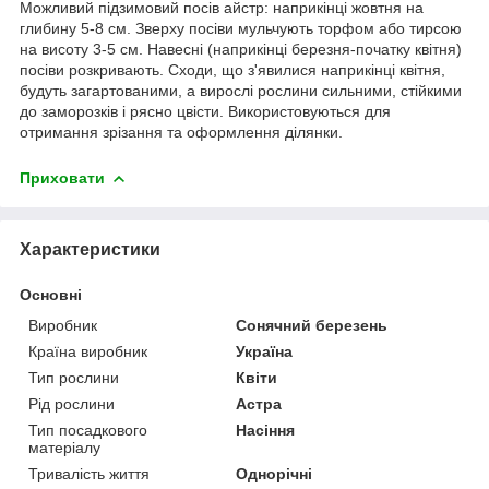
Можливий підзимовий посів айстр: наприкінці жовтня на
глибину 5-8 см. Зверху посіви мульчують торфом або тирсою
на висоту 3-5 см. Навесні (наприкінці березня-початку квітня)
посіви розкривають. Сходи, що з'явилися наприкінці квітня,
будуть загартованими, а вирослі рослини сильними, стійкими
до заморозків і рясно цвісти. Використовуються для
отримання зрізання та оформлення ділянки.
Приховати
Характеристики
Основні
Виробник
Сонячний березень
Країна виробник
Україна
Тип рослини
Квіти
Рід рослини
Астра
Тип посадкового
Насіння
матеріалу
Тривалість життя
Однорічні