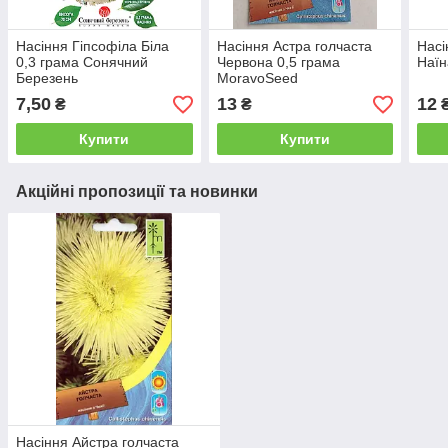
Насіння Гіпсофіла Біла
Насіння Астра голчаста
Насі
0,3 грама Сонячний
Червона 0,5 грама
Наїн
Березень
MoravoSeed
7,50
13
12
₴
₴
Купити
Купити
Акційні пропозиції та новинки
Насіння Айстра голчаста