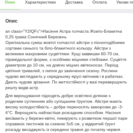
Опис
Характеристики
Доставка
Оплата
Умови п
Опис
an class="Y2IQFc">Насіння Астра голчаста Жовто-Блакитна
0,25 грама Сонячний Березень
Оригінальна суміш жовтої голчастої айстри з піоноподібними
сортами синього та біло-блакитного кольору. Айстри з
великими махровими суцвіттями. Кущі заввишки 60-70 см,
пірамідальної форми, з особливо міцними стеблами. Суцвіття
діаметром до 10 см, на довгих міцних квітконосах. Період
цвітіння тривалий, з липня до закінчення сезону. Рослини
чудово виглядають у середньому ярусі квітників і в рабатках.
Дають чудове зрізання. По життєстійкості у вазі перевершують
решту видів астр.
Для вирощування підходять добре освітлені ділянки з
родючим суглинним або супіщаним ґрунтом. Айстри мають
високу холодостійкість – добре переносять заморозки до -3-
4°С. Вирощують найчастіше розсадним способом. Насіння
висівають у березні-квітні, пикирують з розвитком першої пари
справжніх листочків за схемою 5х5 см, у відкритий ґрунт
розсаду висаджують із середини травня до початку червня.