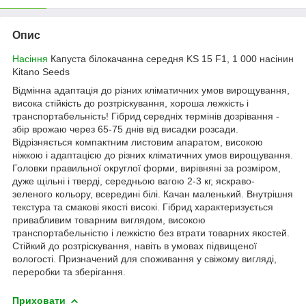
Опис
Насіння
Капуста білокачанна середня KS 15 F1, 1 000 насінин
Kitano Seeds
Відмінна адаптація до різних кліматичних умов вирощування,
висока стійкість до розтріскування, хороша лежкість і
транспортабельність! Гібрид середніх термінів дозрівання -
збір врожаю через 65-75 днів від висадки розсади.
Відрізняється компактним листовим апаратом, високою
ніжкою і адаптацією до різних кліматичних умов вирощування.
Головки правильної округлої форми, вирівняні за розміром,
дуже щільні і тверді, середньою вагою 2-3 кг, яскраво-
зеленого кольору, всередині білі. Качан маленький. Внутрішня
текстура та смакові якості високі. Гібрид характеризується
привабливим товарним виглядом, високою
транспортабельністю і лежкістю без втрати товарних якостей.
Стійкий до розтріскування, навіть в умовах підвищеної
вологості. Призначений для споживання у свіжому вигляді,
переробки та зберігання.
Приховати