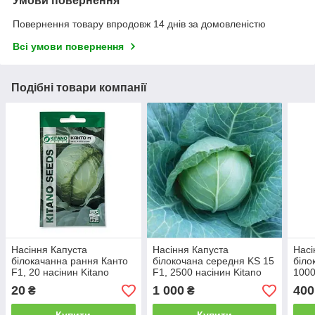
Умови повернення
Повернення товару впродовж 14 днів за домовленістю
Всі умови повернення
Подібні товари компанії
Насіння Капуста
Насіння Капуста
Насі
білокачанна рання Канто
білокочана середня KS 15
біло
F1, 20 насінин Kitano
F1, 2500 насінин Kitano
1000
Seeds
Seeds
20
1 000
400
₴
₴