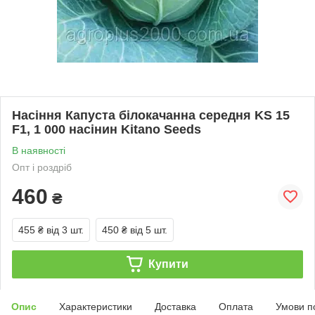
Насіння Капуста білокачанна середня KS 15
F1, 1 000 насінин Kitano Seeds
В наявності
Опт і роздріб
460
₴
455 ₴
від 3 шт.
450 ₴
від 5 шт.
Купити
Опис
Характеристики
Доставка
Оплата
Умови п