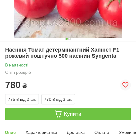
Насіння Томат детермінантний Хапінет F1
рожевий поштучно 500 насінин Syngenta
В наявності
Опт і роздріб
780
₴
775 ₴
від 2 шт.
770 ₴
від 3 шт.
Купити
Опис
Характеристики
Доставка
Оплата
Умови п