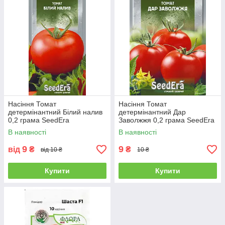
Насіння Томат
Насіння Томат
детермінантний Білий налив
детермінантний Дар
0,2 грама SeedEra
Заволжжя 0,2 грама SeedEra
В наявності
В наявності
9
9
від
₴
₴
від 10 ₴
10 ₴
Купити
Купити