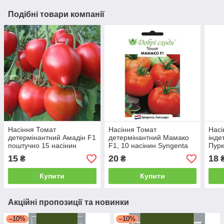
Подібні товари компанії
Насіння Томат
Насіння Томат
Насі
детермінантний Амадін F1
детермінантний Мамако
інде
поштучно 15 насінин
F1, 10 насінин Syngenta
Пурк
Елітний Ряд
Добрі Сходи
пошт
15
20
18
₴
₴
Еліт
Купити
Купити
Акційні пропозиції та новинки
–10%
–10%