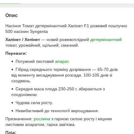
Опис
Насіння Томат детермінантний Хапінет F1 рожевий поштучно
500 насінин Syngenta
Хапінет / Хепінет
— новий рожевоплідний
детермінантний
томат, урожайний, щільний, смачний.
Переваги:
Потужний листовий
апарат
.
Гібрид середнього терміну дозрівання — 65-70 днів
від моменту висаджування розсади, 100-105 днів зі
сходжень.
Середня маса плода 230-250 г, збираються з
плодоніжкою.
Чудова сила росту.
Невибагливий до технології вирощування.
Призначення:
рослина
з гарною силою росту і міцним
листовим апаратом, гарна зав'язка.
Плід: