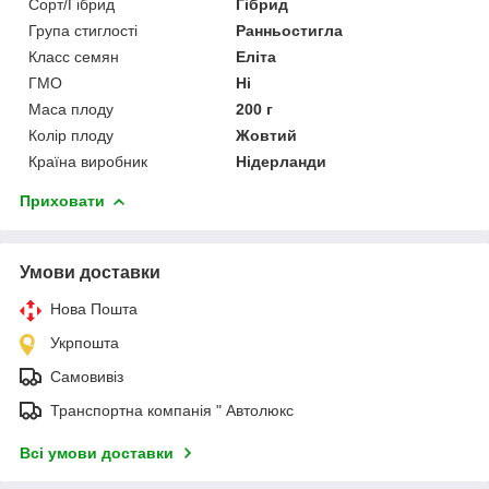
Сорт/Гібрид
Гібрид
Група стиглості
Ранньостигла
Класс семян
Еліта
ГМО
Ні
Маса плоду
200 г
Колір плоду
Жовтий
Країна виробник
Нідерланди
Приховати
Умови доставки
Нова Пошта
Укрпошта
Самовивіз
Транспортна компанія " Автолюкс
Всі умови доставки