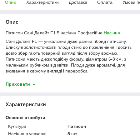
Опис
Характеристики
Доставка
Оплата
Умови п
Опис
Патисон Сані Делайт F1 5 насінин Професійне
Насіння
Сані Делайт F1 ― унікальний дуже ранній гібрид патисону.
Блискучі золотисто-жовті плоди стійкі до позеленіння і досить
довго зберігають товарний вигляд після збору врожаю.
Патисони мають дископодібну форму, діаметром 6-8 см, з
маленьким рубчиком від квітки. Плоди дуже ароматні, для
вживання в свіжому вигляді і переробки.
Приховати
Характеристики
Основні атрибути
Культура
Патисон
Насіння в упаковці
5 шт.