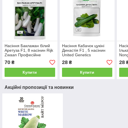
Насіння Баклажан білий
Насіння Кабачок цукіні
Насі
Аретуза F1, 8 насінин Rijk
Династія F1 , 5 насінин
Ільк
Zwaan Професійне
United Genetics
Nong
Насіння
насі
70
28
28
₴
₴
Купити
Купити
Акційні пропозиції та новинки