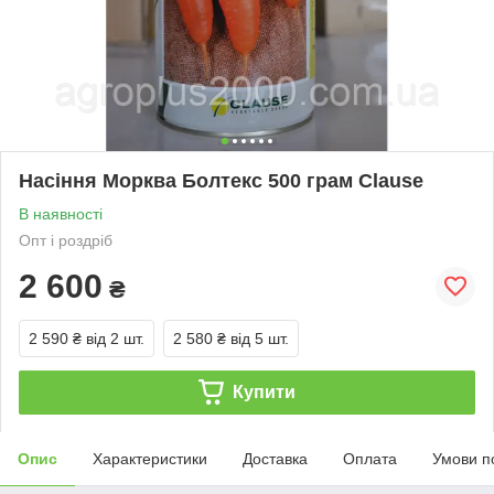
Насіння Морква Болтекс 500 грам Clause
В наявності
Опт і роздріб
2 600
₴
2 590 ₴
від 2 шт.
2 580 ₴
від 5 шт.
Купити
Опис
Характеристики
Доставка
Оплата
Умови п