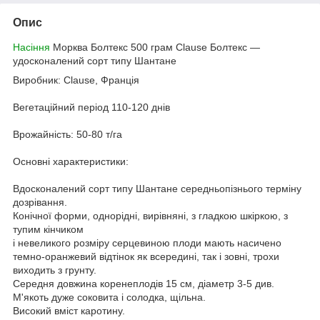
Опис
Насіння
Морква Болтекс 500 грам Clause Болтекс ―
удосконалений сорт типу Шантане
Виробник: Clause, Франція
Вегетаційний період 110-120 днів
Врожайність: 50-80 т/га
Основні характеристики:
Вдосконалений сорт типу Шантане середньопізнього терміну
дозрівання.
Конічної форми, однорідні, вирівняні, з гладкою шкіркою, з
тупим кінчиком
і невеликого розміру серцевиною плоди мають насичено
темно-оранжевий відтінок як всередині, так і зовні, трохи
виходить з грунту.
Середня довжина коренеплодів 15 см, діаметр 3-5 див.
М'якоть дуже соковита і солодка, щільна.
Високий вміст каротину.