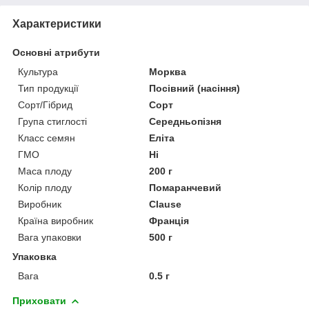
Характеристики
Основні атрибути
Культура
Морква
Тип продукції
Посівний (насіння)
Сорт/Гібрид
Сорт
Група стиглості
Середньопізня
Класс семян
Еліта
ГМО
Ні
Маса плоду
200 г
Колір плоду
Помаранчевий
Виробник
Clause
Країна виробник
Франція
Вага упаковки
500 г
Упаковка
Вага
0.5 г
Приховати