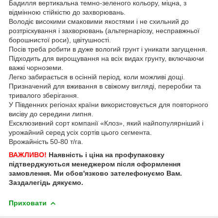
Бадилля вертикальна темно-зеленого кольору, міцна, з
відмінною стійкістю до захворювань.
Володіє високими смаковими якостями і не схильний до
розтріскування і захворювань (альтернаріозу, несправжньої
борошнистої роси), цвітушності.
Посів треба робити в дуже вологий грунт і уникати загущення.
Підходить для вирощування на всіх видах грунту, включаючи
важкі чорноземи.
Легко забирається в осінній період, коли можливі дощі.
Призначений для вживання в свіжому вигляді, переробки та
тривалого зберігання.
У Південних регіонах країни використовується для повторного
висіву до середини липня.
Ексклюзивний сорт компанії «Клоз», який найпопулярніший і
урожайний серед усіх сортів цього сегмента.
Врожайність 50-80 т/га.
ВАЖЛИВО!
Наявність і ціна на профупаковку
підтверджуються менеджером після оформлення
замовлення. Ми обов'язково зателефонуємо Вам.
Заздалегідь дякуємо.
Приховати