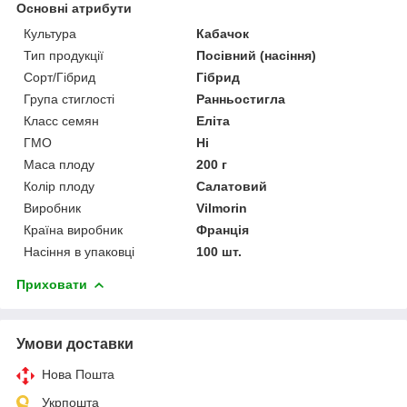
Основні атрибути
Культура
Кабачок
Тип продукції
Посівний (насіння)
Сорт/Гібрид
Гібрид
Група стиглості
Ранньостигла
Класс семян
Еліта
ГМО
Ні
Маса плоду
200 г
Колір плоду
Салатовий
Виробник
Vilmorin
Країна виробник
Франція
Насіння в упаковці
100 шт.
Приховати
Умови доставки
Нова Пошта
Укрпошта