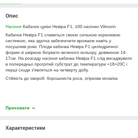
Опис
Насіння
Кабачок цукіні Невіра F1, 100 насінин Vilmorin
Кабачок Невіра F1 славиться своєю сильною кореневою
системою, яка здатна забезпечити врожаєм навіть у
посушливі роки. Плоди кабачка Невіра F1 циліндричної
форми зі шкіркою білувато-зеленого кольору, довжиною 14-
17см. На розсаду насіння кабачка Невіра F1 слід висаджувати
в попередньо прогрітий субстрат до температури +18+20С і
перші сходи з'являться на четверту добу.
Стійкість до хвороб: борошниста роса, огіркова мозаїка
Приховати
Характеристики