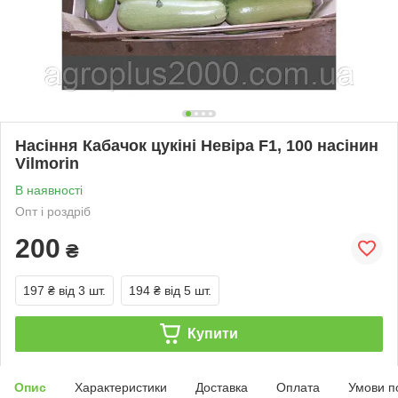
Насіння Кабачок цукіні Невіра F1, 100 насінин
Vilmorin
В наявності
Опт і роздріб
200
₴
197 ₴
від 3 шт.
194 ₴
від 5 шт.
Купити
Опис
Характеристики
Доставка
Оплата
Умови п