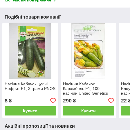
Подібні товари компанії
Насіння Кабачок цукіні
Насіння Кабачок
Насі
Нефрит F1, 3 грами PNOS
Карамболь F1, 100
Елоу
насінин United Genetics
насі
Професійне Насіння
8
290
22
₴
₴
Купити
Купити
Акційні пропозиції та новинки