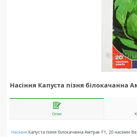
Насіння Капуста пізня білокачанна Амт
Опис
Х
Насіння
Капуста пізня білокачанна Амтрак F1, 20 насінин Be