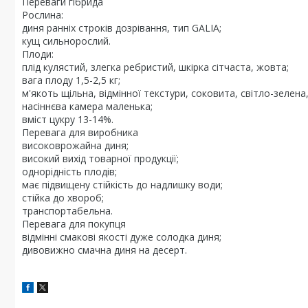
Переваги гібрида
Рослина:
диня ранніх строків дозрівання, тип GALIA;
кущ сильнорослий.
Плоди:
плід кулястий, злегка ребристий, шкірка сітчаста, жовта;
вага плоду 1,5-2,5 кг;
м'якоть щільна, відмінної текстури, соковита, світло-зелена
насіннєва камера маленька;
вміст цукру 13-14%.
Перевага для виробника
високоврожайна диня;
високий вихід товарної продукції;
однорідність плодів;
має підвищену стійкість до надлишку води;
стійка до хвороб;
транспортабельна.
Перевага для покупця
відмінні смакові якості дуже солодка диня;
дивовижно смачна диня на десерт.