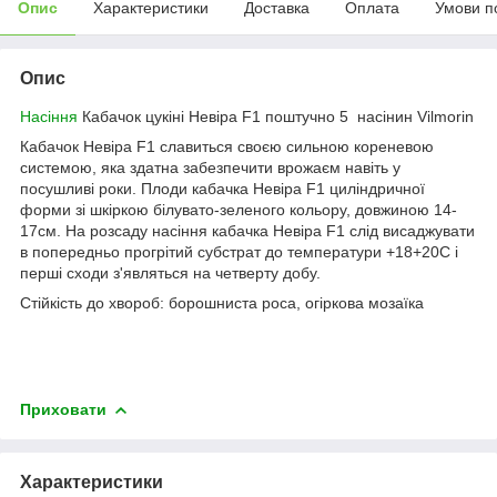
Опис
Характеристики
Доставка
Оплата
Умови п
Опис
Насіння
Кабачок цукіні Невіра F1 поштучно 5 насінин Vilmorin
Кабачок Невіра F1 славиться своєю сильною кореневою
системою, яка здатна забезпечити врожаєм навіть у
посушливі роки. Плоди кабачка Невіра F1 циліндричної
форми зі шкіркою білувато-зеленого кольору, довжиною 14-
17см. На розсаду насіння кабачка Невіра F1 слід висаджувати
в попередньо прогрітий субстрат до температури +18+20С і
перші сходи з'являться на четверту добу.
Стійкість до хвороб: борошниста роса, огіркова мозаїка
Приховати
Характеристики