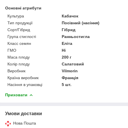
Основні атрибути
Культура
Кабачок
Тип продукції
Посівний (насіння)
Сорт/Гібрид
Гібрид
Група стиглості
Ранньостигла
Класс семян
Еліта
ГМО
Ні
Маса плоду
200 г
Колір плоду
Салатовий
Виробник
Vilmorin
Країна виробник
Франція
Насіння в упаковці
5 шт.
Приховати
Умови доставки
Нова Пошта