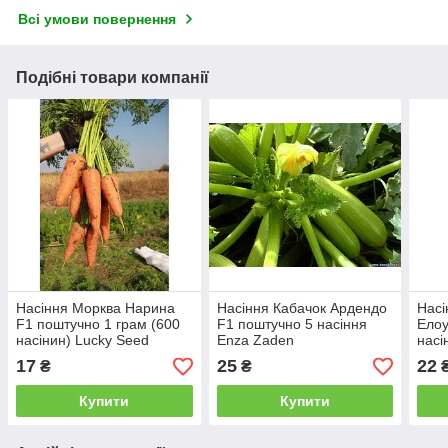
Всі умови повернення
Подібні товари компанії
Насіння Морква Нарина
Насіння Кабачок Ардендо
Насі
F1 поштучно 1 грам (600
F1 поштучно 5 насіння
Елоу
насінин) Lucky Seed
Enza Zaden
насі
17
25
22
₴
₴
Купити
Купити