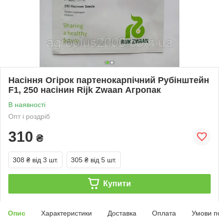
Насіння Огірок партенокарпічний Рубінштейн
F1, 250 насінин Rijk Zwaan Агропак
В наявності
Опт і роздріб
310
₴
308 ₴
від 3 шт.
305 ₴
від 5 шт.
Купити
Опис
Характеристики
Доставка
Оплата
Умови п