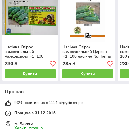
Насіння Огірок
Насіння Огірок
Насі
самозапильний
самозапильний Циркон
само
Чайковський F1, 100
F1, 100 насінин Nunhems
100 
насінин Rijk Zwaan
Агропак
230
285
230
₴
₴
Агропак
Купити
Купити
Про нас
93% позитивних з 1114 відгуків за рік
Працює з 31.12.2015
м. Харків
Харків, Україна