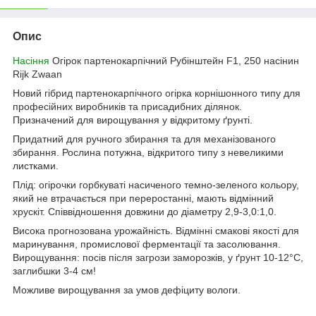
Опис
Насіння
Огірок партенокарпічний Рубінштейн F1, 250 насінин
Rijk Zwaan
Новий гібрид партенокарпічного огірка корнішонного типу для
професійних виробників та присадибних ділянок.
Призначений для вирощування у відкритому ґрунті.
Придатний для ручного збирання та для механізованого
збирання. Рослина потужна, відкритого типу з невеликими
листками.
Плід: огірочки горбкуваті насиченого темно-зеленого кольору,
який не втрачається при переростанні, мають відмінний
хрускіт. Співвідношення довжини до діаметру 2,9-3,0:1,0.
Висока прогнозована урожайність. Відмінні смакові якості для
маринування, промислової ферментації та засолювання.
Вирощування: посів після загрози заморозків, у ґрунт 10-12°C,
заглибшки 3-4 см!
Можливе вирощування за умов дефіциту вологи.