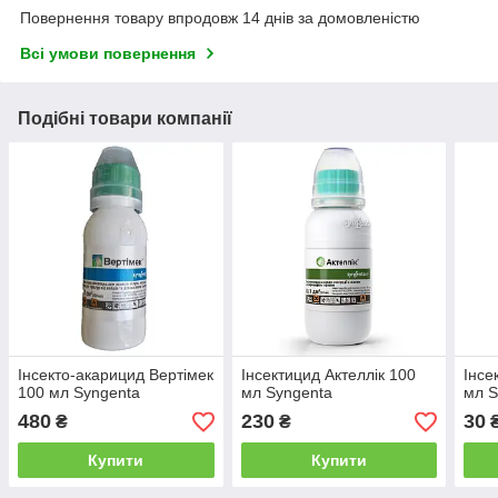
Повернення товару впродовж 14 днів за домовленістю
Всі умови повернення
Подібні товари компанії
Інсекто-акарицид Вертімек
Інсектицид Актеллік 100
Інсе
100 мл Syngenta
мл Syngenta
мл S
480
230
30
₴
₴
Купити
Купити