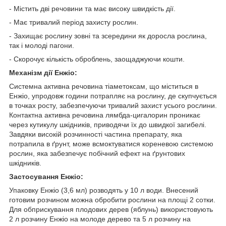
- Містить дві речовини та має високу швидкість дії.
- Має тривалий період захисту рослин.
- Захищає рослину зовні та зсередини як доросла рослина,
так і молоді пагони.
- Скорочує кількість оброблень, заощаджуючи кошти.
Механізм дії Енжіо:
Системна активна речовина тіаметоксам, що міститься в
Енжіо, упродовж години потрапляє на рослину, де скупчується
в точках росту, забезпечуючи тривалий захист усього рослини.
Контактна активна речовина лямбда-цигалорин проникає
через кутикулу шкідників, приводячи їх до швидкої загибелі.
Завдяки високій розчинності частина препарату, яка
потрапила в ґрунт, може всмоктуватися кореневою системою
рослин, яка забезпечує побічний ефект на ґрунтових
шкідників.
Застосування Енжіо:
Упаковку Енжіо (3,6 мл) розводять у 10 л води. Внесений
готовим розчином можна обробити рослини на площі 2 сотки.
Для обприскування плодових дерев (яблунь) використовують
2 л розчину Енжіо на молоде дерево та 5 л розчину на