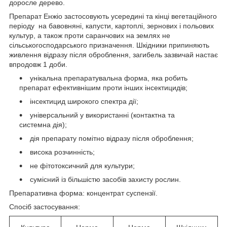
доросле дерево.
Препарат Енжіо застосовують усередині та кінці вегетаційного
періоду на бавовняні, капусти, картоплі, зернових і польових
культур, а також проти саранчових на землях не
сільськогосподарського призначення. Шкідники припиняють
живлення відразу після оброблення, загибель зазвичай настає
впродовж 1 доби.
унікальна препаратувальна форма, яка робить
препарат ефективнішим проти інших інсектицидів;
інсектицид широкого спектра дії;
універсальний у використанні (контактна та
системна дія);
дія препарату помітно відразу після оброблення;
висока розчинність;
не фітотоксичний для культури;
сумісний із більшістю засобів захисту рослин.
Препаративна форма: концентрат суспензії.
Спосіб застосування: