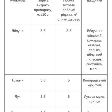
Культура
Норма
Норма
Шкідники
витрати
витрати
препарату,
робочої
мл/10 л
рідини, л/
стінку, дерево
Яблуня
3,6
2-5
Яблучний
квітковий,
комарка,
казарка,
лялька,
яблучний
пильовик,
листівітка,
моль.
Томати
3,6
5
Колорадський
жук, тилі
Лук
3,6
5
Лукова муха,
трипси