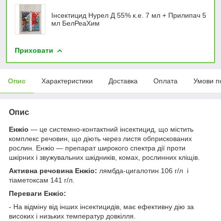
Інсектицид Нурел Д 55% к.е. 7 мл + Прилипач 5
мл БелРеаХим
Приховати
Опис
Характеристики
Доставка
Оплата
Умови п
Опис
Енжіо
— це системно-контактний інсектицид, що містить
комплекс речовин, що діють через листя обприскованих
рослин. Енжіо — препарат широкого спектра дії проти
шкірних і звужувальних шкідників, комах, рослинних кліщів.
Активна речовина Енжіо:
лямбда-цигалотин 106 г/л і
тіаметоксам 141 г/л.
Переваги Енжіо:
- На відміну від інших інсектицидів, має ефективну дію за
високих і низьких температур довкілля.