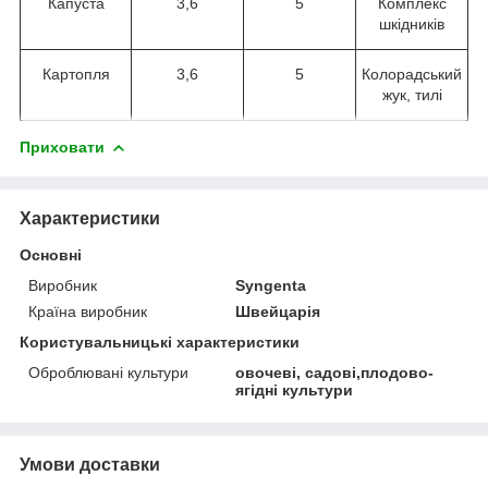
Капуста
3,6
5
Комплекс
шкідників
Картопля
3,6
5
Колорадський
жук, тилі
Приховати
Характеристики
Основні
Виробник
Syngenta
Країна виробник
Швейцарія
Користувальницькі характеристики
Оброблювані культури
овочеві, садові,плодово-
ягідні культури
Умови доставки