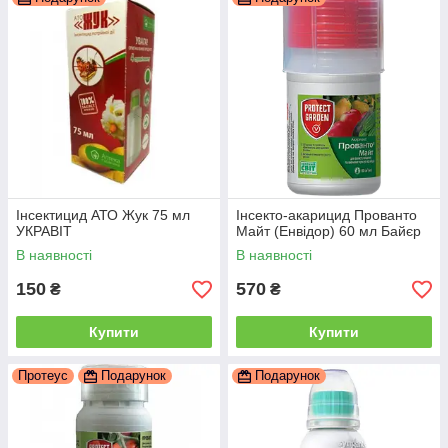
Інсектицид АТО Жук 75 мл
Інсекто-акарицид Прованто
УКРАВІТ
Майт (Енвідор) 60 мл Байєр
В наявності
В наявності
150
570
₴
₴
Купити
Купити
Протеус
Подарунок
Подарунок