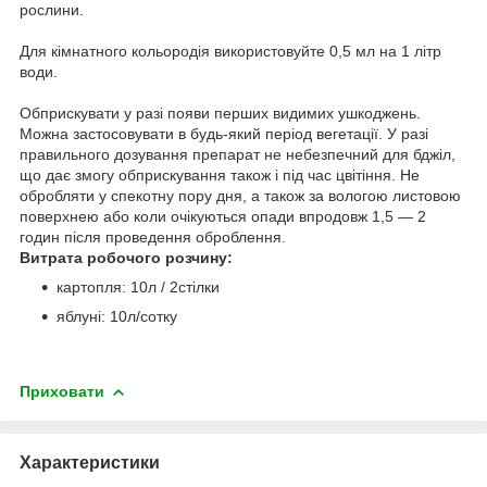
рослини.
Для кімнатного кольородія використовуйте 0,5 мл на 1 літр
води.
Обприскувати у разі появи перших видимих ушкоджень.
Можна застосовувати в будь-який період вегетації. У разі
правильного дозування препарат не небезпечний для бджіл,
що дає змогу обприскування також і під час цвітіння. Не
обробляти у спекотну пору дня, а також за вологою листовою
поверхнею або коли очікуються опади впродовж 1,5 — 2
годин після проведення оброблення.
Витрата робочого розчину:
картопля: 10л / 2стілки
яблуні: 10л/сотку
Приховати
Характеристики