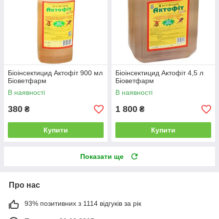
Біоінсектицид Актофіт 900 мл
Біоінсектицид Актофіт 4,5 л
Біоветфарм
Біоветфарм
В наявності
В наявності
380
1 800
₴
₴
Купити
Купити
Показати ще
Про нас
93% позитивних з 1114 відгуків за рік