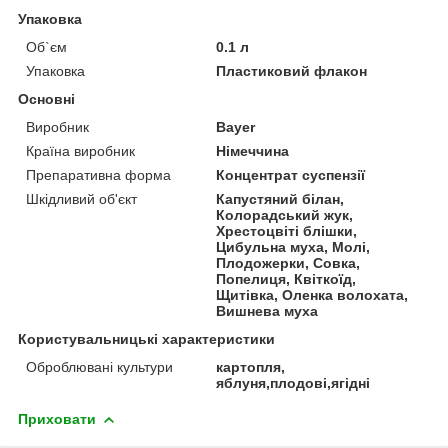
Упаковка
Об`єм
0.1 л
Упаковка
Пластиковий флакон
Основні
Виробник
Bayer
Країна виробник
Німеччина
Препаративна форма
Концентрат суспензії
Шкідливий об'єкт
Капустяний білан,
Колорадський жук,
Хрестоцвіті блішки,
Цибульна муха, Молі,
Плодожерки, Совка,
Попелиця, Квіткоїд,
Щитівка, Оленка волохата,
Вишнева муха
Користувальницькі характеристики
Оброблювані культури
картопля,
яблуня,плодові,ягідні
Приховати