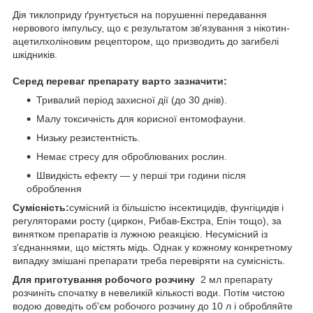
Дія тиклоприду ґрунтується на порушенні передавання
нервового імпульсу, що є результатом зв'язування з нікотин-
ацетилхоліновим рецептором, що призводить до загибелі
шкідників.
Серед переваг препарату варто зазначити:
Тривалий період захисної дії (до 30 днів).
Малу токсичність для корисної ентомофауни.
Низьку резистентність.
Немає стресу для оброблюваних рослин.
Швидкість ефекту — у перші три години після
оброблення
Сумісність:
сумісний із більшістю інсектицидів, фунгіцидів і
регуляторами росту (циркон, Рибав-Екстра, Епін тощо), за
винятком препаратів із лужною реакцією. Несумісний із
з'єднаннями, що містять мідь. Однак у кожному конкретному
випадку змішані препарати треба перевіряти на сумісність.
Для приготування робочого розчину
2 мл препарату
розчиніть спочатку в невеликій кількості води. Потім чистою
водою доведіть об'єм робочого розчину до 10 л і обробляйте