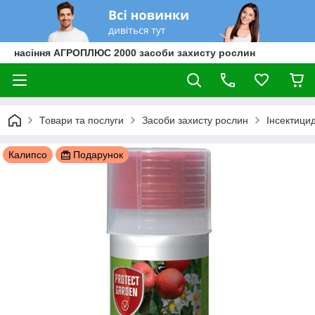
насіння АГРОПЛЮС 2000 засоби захисту рослин
Товари та послуги
Засоби захисту рослин
Інсектици
Калипсо
Подарунок