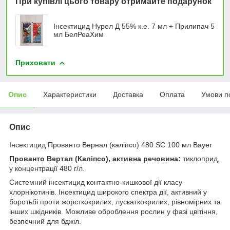
При купівлі цього товару отримайте подарунок
Інсектицид Нурел Д 55% к.е. 7 мл + Прилипач 5
мл БелРеаХим
Приховати
Опис
Характеристики
Доставка
Оплата
Умови п
Опис
Інсектицид Прованто Вернал (каліпсо) 480 SC 100 мл Bayer
Прованто Вертал (Каліпсо), активна речовина:
тиклоприд,
у концентрації 480 г/л.
Системний інсектицид контактно-кишкової дії класу
хлорнікотинів. Інсектицид широкого спектра дії, активний у
боротьбі проти жорсткокрилих, лускаткокрилих, рівномірних та
інших шкідників. Можливе оброблення рослин у фазі цвітіння,
безпечний для бджіл.