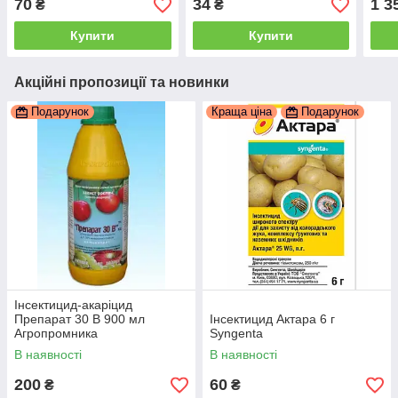
70
34
1 3
₴
₴
Купити
Купити
Акційні пропозиції та новинки
Подарунок
Краща ціна
Подарунок
Інсектицид-акаріцид
Препарат 30 В 900 мл
Інсектицид Актара 6 г
Агропромника
Syngenta
В наявності
В наявності
200
60
₴
₴