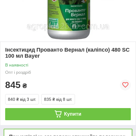
Інсектицид Прованто Вернал (каліпсо) 480 SC
100 мл Bayer
В наявності
Опт і роздріб
845
₴
840 ₴
від 3 шт.
835 ₴
від 8 шт.
Купити