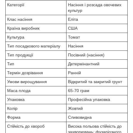
Категорії
Насіння і розсада овочевих
культур
Клас насіння
Еліта
Країна виробник
США
Культура
Томат
Тип посадкового матеріалу
Насіння
Тип продукції
Посівний (насіння)
Тип
Детермінантний
Термін дозрівання
Ранній
Умови вирощування
Відкритий та закритий грунт
Маса плода
65-70 грам
Упаковка
Професійна упаковка
Колір
Жовтий
Форма
Сливовидна
Стійкість до хвороб
Висока польова стійкість до
захворювань: фузаріозного