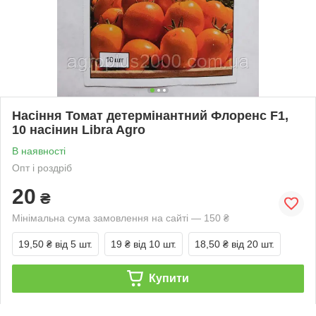
Насіння Томат детермінантний Флоренс F1,
10 насінин Libra Agro
В наявності
Опт і роздріб
20
₴
Мінімальна сума замовлення на сайті — 150 ₴
19,50 ₴
від 5 шт.
19 ₴
від 10 шт.
18,50 ₴
від 20 шт.
Купити