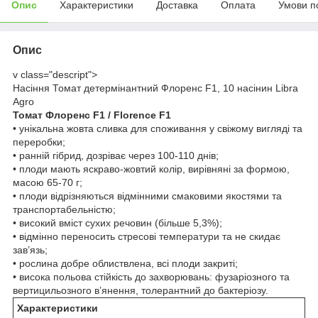
Опис
Характеристики
Доставка
Оплата
Умови п
Опис
v class="descript">
Насіння Томат детермінантний Флоренс F1, 10 насінин Libra
Agro
Томат Флоренс F1 / Florence F1
• унікальна жовта сливка для споживання у свіжому вигляді та
переробки;
• ранній гібрид, дозріває через 100-110 днів;
• плоди мають яскраво-жовтий колір, вирівняні за формою,
масою 65-70 г;
• плоди відрізняються відмінними смаковими якостями та
транспортабельністю;
• високий вміст сухих речовин (більше 5,3%);
• відмінно переносить стресові температури та не скидає
зав’язь;
• рослина добре облиствлена, всі плоди закриті;
• висока польова стійкість до захворювань: фузаріозного та
вертицильозного в’янення, толерантний до бактеріозу.
Характеристики