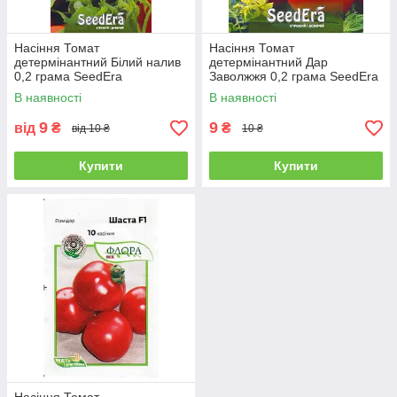
Насіння Томат
Насіння Томат
детермінантний Білий налив
детермінантний Дар
0,2 грама SeedEra
Заволжжя 0,2 грама SeedEra
В наявності
В наявності
9
9
від
₴
₴
від 10 ₴
10 ₴
Купити
Купити