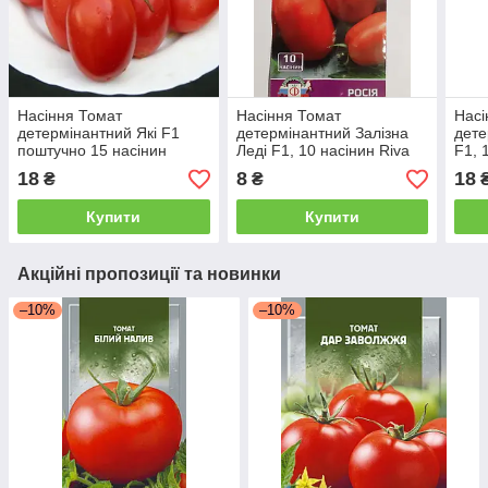
Насіння Томат
Насіння Томат
Насі
детермінантний Які F1
детермінантний Залізна
дете
поштучно 15 насінин
Леді F1, 10 насінин Riva
F1, 
Seminis
Gene
18
8
18
₴
₴
Купити
Купити
Акційні пропозиції та новинки
–10%
–10%