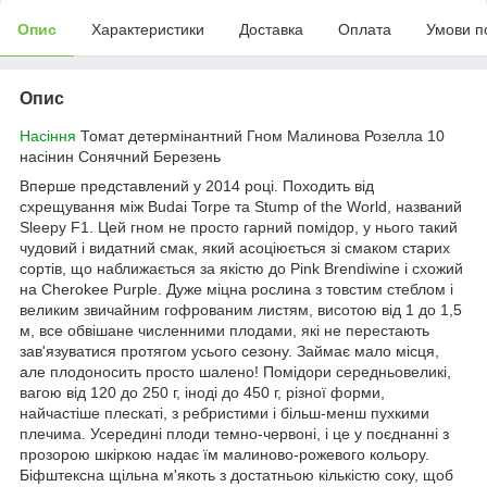
Опис
Характеристики
Доставка
Оплата
Умови п
Опис
Насіння
Томат детермінантний Гном Малинова Розелла 10
насінин Сонячний Березень
Вперше представлений у 2014 році. Походить від
схрещування між Budai Torpe та Stump of the World, названий
Sleepy F1. Цей гном не просто гарний помідор, у нього такий
чудовий і видатний смак, який асоціюється зі смаком старих
сортів, що наближається за якістю до Pink Brendiwine і схожий
на Cherokee Purple. Дуже міцна рослина з товстим стеблом і
великим звичайним гофрованим листям, висотою від 1 до 1,5
м, все обвішане численними плодами, які не перестають
зав'язуватися протягом усього сезону. Займає мало місця,
але плодоносить просто шалено! Помідори середньовеликі,
вагою від 120 до 250 г, іноді до 450 г, різної форми,
найчастіше плескаті, з ребристими і більш-менш пухкими
плечима. Усередині плоди темно-червоні, і це у поєднанні з
прозорою шкіркою надає їм малиново-рожевого кольору.
Біфштексна щільна м'якоть з достатньою кількістю соку, щоб