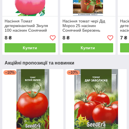
Насіння Томат
Насіння томат чері Дід
Насі
детермінантний Зінуля
Мороз 25 насінин
дете
100 насінин Сонячний
Сонячний Березень
насі
Березень
Бер
8
8
7
₴
₴
₴
Купити
Купити
Акційні пропозиції та новинки
–10%
–10%