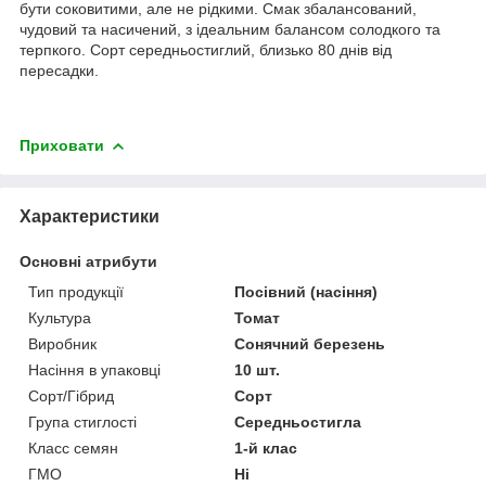
бути соковитими, але не рідкими. Смак збалансований,
чудовий та насичений, з ідеальним балансом солодкого та
терпкого. Сорт середньостиглий, близько 80 днів від
пересадки.
Приховати
Характеристики
Основні атрибути
Тип продукції
Посівний (насіння)
Культура
Томат
Виробник
Сонячний березень
Насіння в упаковці
10 шт.
Сорт/Гібрид
Сорт
Група стиглості
Середньостигла
Класс семян
1-й клас
ГМО
Ні