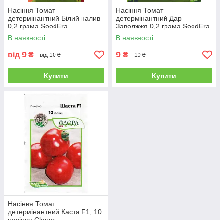
Насіння Томат
Насіння Томат
детермінантний Білий налив
детермінантний Дар
0,2 грама SeedEra
Заволжжя 0,2 грама SeedEra
В наявності
В наявності
9
9
від
₴
₴
від 10 ₴
10 ₴
Купити
Купити
Насіння Томат
детермінантний Каста F1, 10
насіння Clause