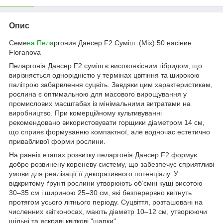
Опис
Семе
на Пела
ргония Дансер F2 Суміш (Mix) 50 насінин
Floranova
Пеларгонія Дансер F2 суміш є високоякісним гібридом, що
вирізняється однорідністю у термінах цвітіння та широкою
палітрою забарвлення суцвіть. Завдяки цим характеристикам,
рослина є оптимальною для масового вирощування у
промислових масштабах із мінімальними витратами на
виробництво. При комерційному культивуванні
рекомендовано використовувати горщики діаметром 14 см,
що сприяє формуванню компактної, але водночас естетично
привабливої форми рослини.
На ранніх етапах розвитку пеларгонія Дансер F2 формує
добре розвинену кореневу систему, що забезпечує сприятливі
умови для реалізації її декоративного потенціалу. У
відкритому ґрунті рослини утворюють об’ємні кущі висотою
30–35 см і шириною 25–30 см, які безперервно квітнуть
протягом усього літнього періоду. Суцвіття, розташовані на
численних квітконосах, мають діаметр 10–12 см, утворюючи
щільні та яскраві квіткові "шапки".