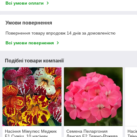
Всі умови оплати
Умови повернення
Повернення товару впродовж 14 днів за домовленістю
Всі умови повернення
Подібні товари компанії
Насіння Мімулюс Меджик
Семена Пеларгония
Насі
F1 Суміш, 10 насінин
Дансер F2 Темно-Рожева
Твін