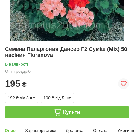
Семена Пеларгония Дансер F2 Суміш (Mix) 50
насінин Floranova
В наявності
Опт і роздріб
195
₴
192 ₴
від 3 шт.
190 ₴
від 5 шт.
Купити
Опис
Характеристики
Доставка
Оплата
Умови п