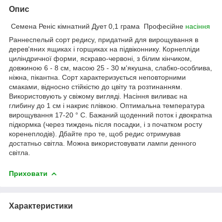
Опис
Семена Реніс кімнатний Дует 0,1 грама Професійне
насіння
Раннеспелый сорт редису, придатний для вирощування в
дерев'яних ящиках і горщиках на підвіконнику. Корнепліди
циліндричної форми, яскраво-червоні, з білим кінчиком,
довжиною 6 - 8 см, масою 25 - 30 м'якушна, слабко-особлива,
ніжна, пікантна. Сорт характеризується неповторними
смаками, відносно стійкістю до цвіту та розтинанням.
Використовують у свіжому вигляді. Насіння виливає на
глибину до 1 см і накриє плівкою. Оптимальна температура
вирощування 17-20 ° C. Бажаний щоденний поток і двократна
підкормка (через тиждень після посадки, і з початком росту
коренеплодів). Дбайте про те, щоб редис отримував
достатньо світла. Можна використовувати лампи денного
світла.
Приховати
Характеристики