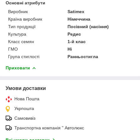
Основні атрибути
Виробник
Satimex
Країна виробник
Німеччина
Тип продукції
Посівний (насіння)
Культура
Редис
Класс семян
1-й клас
ГМО
Ні
Група стиглості
Ранньостигла
Приховати
Умови доставки
Нова Пошта
Укрпошта
Самовивіз
Транспортна компанія " Автолюкс
Всі умови доставки