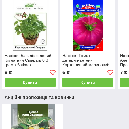
Насіння Базилік зелений
Насіння Томат
Насі
Кімнатний Смарагд 0,3
детермінантний
Анет
грама Satimex
Картопляний малиновий
Проф
0,1 грама GL Seeds
8
6
7
₴
₴
₴
Купити
Купити
Акційні пропозиції та новинки