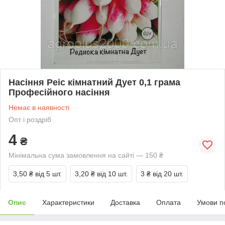
Насіння Реіс кімнатний Дует 0,1 грама
Професійного насіння
Немає в наявності
Опт і роздріб
4
₴
Мінімальна сума замовлення на сайті — 150 ₴
3,50 ₴
від 5 шт.
3,20 ₴
від 10 шт.
3 ₴
від 20 шт.
Опис
Характеристики
Доставка
Оплата
Умови п