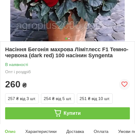
Насіння Бегонія махрова Лімітлесс F1 Темно-
червона (dark red) 100 насінин Syngenta
В наявності
Опт і роздріб
260
₴
257 ₴
від 3 шт.
254 ₴
від 5 шт.
251 ₴
від 10 шт.
Купити
Опис
Характеристики
Доставка
Оплата
Умови п