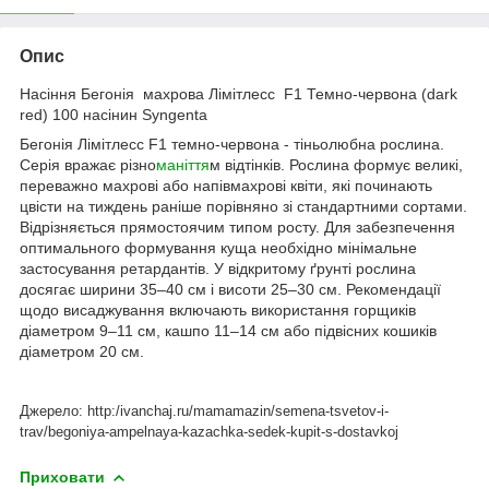
Опис
Насіння Бегонія махрова Лімітлесс F1 Темно-червона (dark
red) 100 насінин Syngenta
Бегонія Лімітлесс F1 темно-червона - тіньолюбна рослина.
Серія вражає різно
маніття
м відтінків. Рослина формує великі,
переважно махрові або напівмахрові квіти, які починають
цвісти на тиждень раніше порівняно зі стандартними сортами.
Відрізняється прямостоячим типом росту. Для забезпечення
оптимального формування куща необхідно мінімальне
застосування ретардантів. У відкритому ґрунті рослина
досягає ширини 35–40 см і висоти 25–30 см. Рекомендації
щодо висаджування включають використання горщиків
діаметром 9–11 см, кашпо 11–14 см або підвісних кошиків
діаметром 20 см.
Джерело: http:/ivanchaj.ru/mamamazin/semena-tsvetov-i-
trav/begoniya-ampelnaya-kazachka-sedek-kupit-s-dostavkoj
Приховати