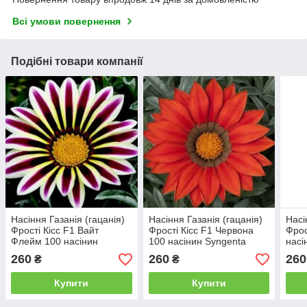
Всі умови повернення
Подібні товари компанії
Насіння Газанія (гацанія)
Насіння Газанія (гацанія)
Насі
Фрості Кісс F1 Вайт
Фрості Кісс F1 Червона
Фрос
Флейм 100 насінин
100 насінин Syngenta
насі
Syngenta
260
260
260
₴
₴
Купити
Купити