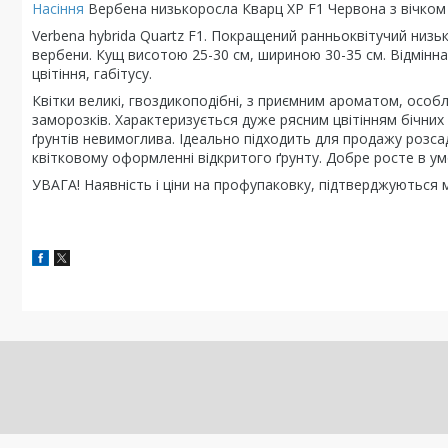
Насіння
Вербена низькоросла Кварц ХР F1 Червона з вічком (
Verbena hybrida Quartz F1. Покращений ранньоквітучий низько
вербени. Кущ висотою 25-30 см, шириною 30-35 см. Відмінна в
цвітіння, габітусу.
Квітки великі, гвоздикоподібні, з приємним ароматом, особл
заморозків. Характеризується дуже рясним цвітінням бічних 
ґрунтів невимоглива. Ідеально підходить для продажу розсад
квітковому оформленні відкритого ґрунту. Добре росте в ум
УВАГА! Наявність і ціни на профупаковку, підтверджуютьс