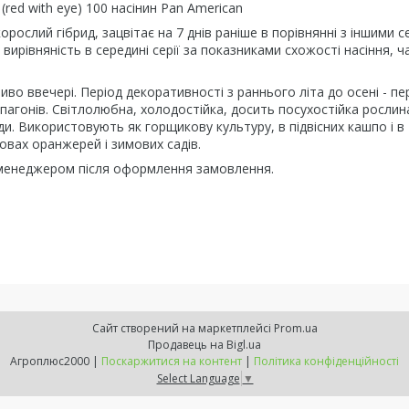
red with eye) 100 насінин Pan American
рослий гібрид, зацвітає на 7 днів раніше в порівнянні з іншими с
ирівняність в середині серії за показниками схожості насіння, ч
иво ввечері. Період декоративності з раннього літа до осені - п
пагонів. Світлолюбна, холодостійка, досить посухостійка рослин
и. Використовують як горщикову культуру, в підвісних кашпо і в
овах оранжерей і зимових садів.
я менеджером після оформлення замовлення.
Сайт створений на маркетплейсі
Prom.ua
Продавець на Bigl.ua
Агроплюс2000 |
Поскаржитися на контент
|
Політика конфіденційності
Select Language
▼