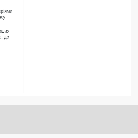
еріями
асу
ерших
а, до