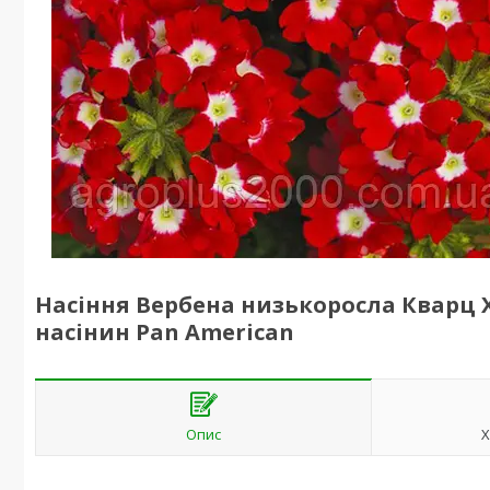
Насіння Вербена низькоросла Кварц ХР 
насінин Pan American
Опис
Х