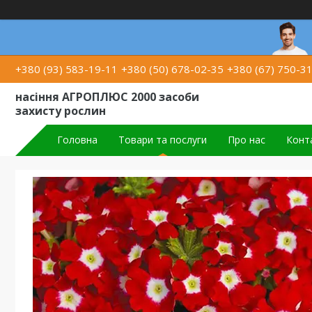
+380 (93) 583-19-11
+380 (50) 678-02-35
+380 (67) 750-3
насіння АГРОПЛЮС 2000 засоби
захисту рослин
Головна
Товари та послуги
Про нас
Конт