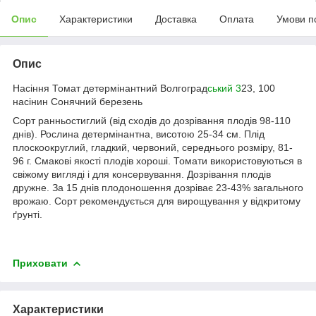
Опис
Характеристики
Доставка
Оплата
Умови п
Опис
Насіння Томат детермінантний Волгоград
ський 3
23, 100
насінин Сонячний березень
Сорт ранньостиглий (від сходів до дозрівання плодів 98-110
днів). Рослина детермінантна, висотою 25-34 см. Плід
плоскоокруглий, гладкий, червоний, середнього розміру, 81-
96 г. Смакові якості плодів хороші. Томати використовуються в
свіжому вигляді і для консервування. Дозрівання плодів
дружне. За 15 днів плодоношення дозріває 23-43% загального
врожаю. Сорт рекомендується для вирощування у відкритому
ґрунті.
Приховати
Характеристики