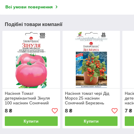
Всі умови повернення
Подібні товари компанії
Насіння Томат
Насіння томат чері Дід
Насі
детермінантний Зінуля
Мороз 25 насінин
дете
100 насінин Сонячний
Сонячний Березень
насі
Березень
Бер
8
8
7
₴
₴
₴
Купити
Купити