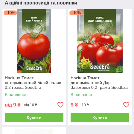
Акційні пропозиції та новинки
–10%
–10%
Насіння Томат
Насіння Томат
детермінантний Білий налив
детермінантний Дар
0,2 грама SeedEra
Заволжжя 0,2 грама SeedEra
В наявності
В наявності
9
9
від
₴
₴
від 10 ₴
10 ₴
Купити
Купити