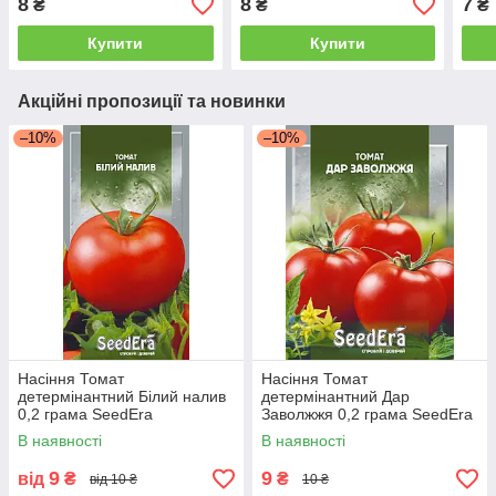
8
8
7
₴
₴
₴
Купити
Купити
Акційні пропозиції та новинки
–10%
–10%
Насіння Томат
Насіння Томат
детермінантний Білий налив
детермінантний Дар
0,2 грама SeedEra
Заволжжя 0,2 грама SeedEra
В наявності
В наявності
9
9
від
₴
₴
від 10 ₴
10 ₴