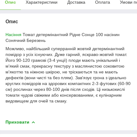
Опис
Характеристики
Доставка
Оплата
Умови п
Опис
Насіння
Томат детермінантний Рідне Сонце 100 насінин
Сонячний Березень
Можливо, найбільший суперранній жовтий детермінантний
помідор з усіх існуючих. Дуже гарний, яскраво-жовтий томат.
Його 90-120 грамові (3-4 унції) плоди мають унікальний і
м'який смак, прекрасну текстуру з маслянистою соковитою
м'якоттю та ніжною шкірою, не тріскаються та не мають
дефектів (вони чисті та без плям). Зав'язує грона з ідеально
круглих помідорів на здорових компактних 2-3 футових (60-90
см) рослинах через 80-100 днів після сходів. Ці низькокислі
томати чудові свіжими або консервованими, є кулінарним
видовищем для очей та смаку.
Приховати