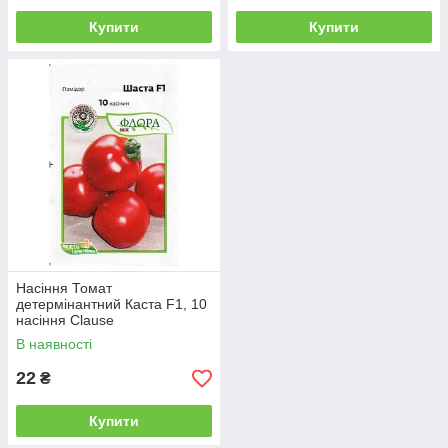
Купити
Купити
Насіння Томат
детермінантний Каста F1, 10
насіння Clause
В наявності
22
₴
Купити