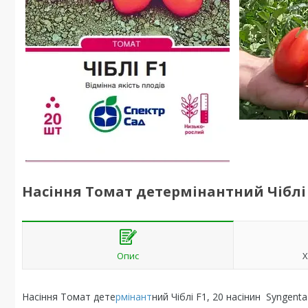
Насіння Томат детермінантний Чіблі F
Опис
Х
Насіння Томат дете
рмінант
ний Чіблі F1, 20 насінин Syngent