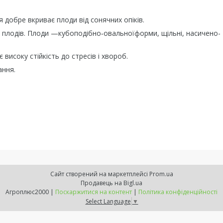
 добре вкриває плоди від сонячних опіків.
ь плодів. Плоди —кубоподібно‑овальноїформи, щільні, насичено-
 високу стійкість до стресів і хвороб.
ання.
Сайт створений на маркетплейсі
Prom.ua
Продавець на Bigl.ua
Агроплюс2000 |
Поскаржитися на контент
|
Політика конфіденційності
Select Language
▼