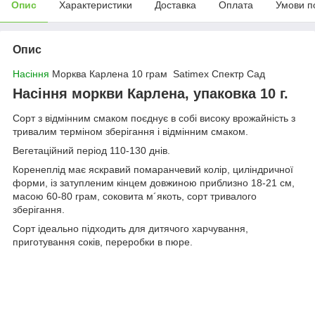
Опис
Характеристики
Доставка
Оплата
Умови п
Опис
Насіння
Морква Карлена 10 грам Satimex Спектр Сад
Насіння моркви Карлена, упаковка 10 г.
Сорт з відмінним смаком поєднує в собі високу врожайність з
тривалим терміном зберігання і відмінним смаком.
Вегетаційний період 110-130 днів.
Коренеплід має яскравий помаранчевий колір, циліндричної
форми, із затупленим кінцем довжиною приблизно 18-21 см,
масою 60-80 грам, соковита м´якоть, сорт тривалого
зберігання.
Сорт ідеально підходить для дитячого харчування,
приготування соків, переробки в пюре.