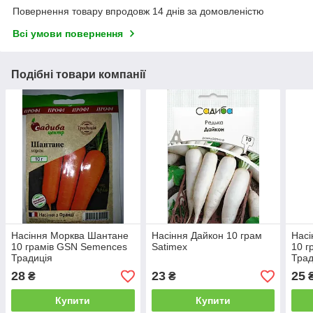
Повернення товару впродовж 14 днів за домовленістю
Всі умови повернення
Подібні товари компанії
Насіння Морква Шантане
Насіння Дайкон 10 грам
Насі
10 грамів GSN Semences
Satimex
10 г
Традиція
Трад
28
23
25
₴
₴
Купити
Купити