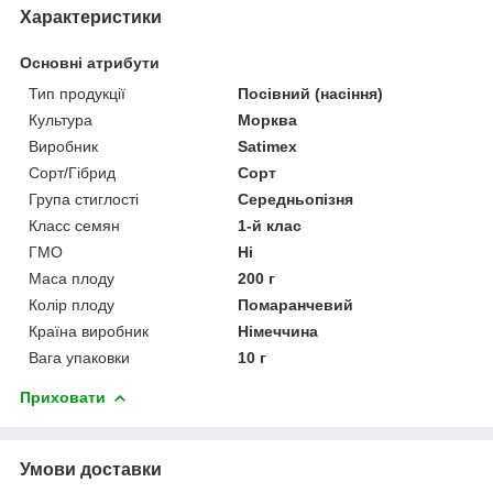
Характеристики
Основні атрибути
Тип продукції
Посівний (насіння)
Культура
Морква
Виробник
Satimex
Сорт/Гібрид
Сорт
Група стиглості
Середньопізня
Класс семян
1-й клас
ГМО
Ні
Маса плоду
200 г
Колір плоду
Помаранчевий
Країна виробник
Німеччина
Вага упаковки
10 г
Приховати
Умови доставки