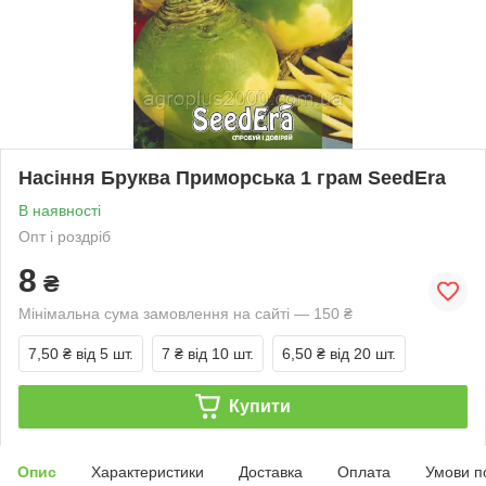
Насіння Бруква Приморська 1 грам SeedEra
В наявності
Опт і роздріб
8
₴
Мінімальна сума замовлення на сайті — 150 ₴
7,50 ₴
від 5 шт.
7 ₴
від 10 шт.
6,50 ₴
від 20 шт.
Купити
Опис
Характеристики
Доставка
Оплата
Умови п