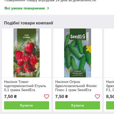
Всі умови повернення
Подібні товари компанії
Насіння Томат
Насіння Огірок
Насі
індетермінантний Етуаль
бджолозапильний Фенікс
бджо
0,1 грама SeedEra
Плюс 1 грам SeedEra
F1, 
7,50
7,50
8,5
₴
₴
Купити
Купити