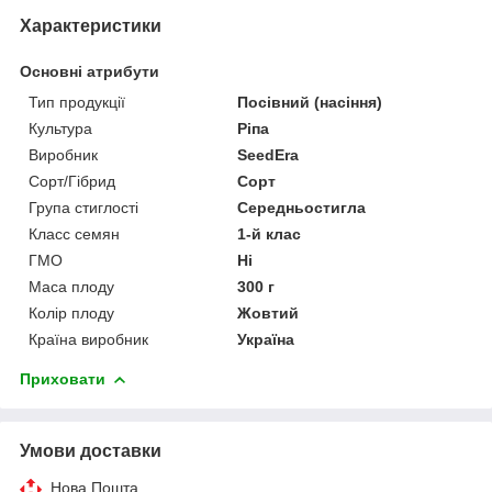
Характеристики
Основні атрибути
Тип продукції
Посівний (насіння)
Культура
Ріпа
Виробник
SeedEra
Сорт/Гібрид
Сорт
Група стиглості
Середньостигла
Класс семян
1-й клас
ГМО
Ні
Маса плоду
300 г
Колір плоду
Жовтий
Країна виробник
Україна
Приховати
Умови доставки
Нова Пошта