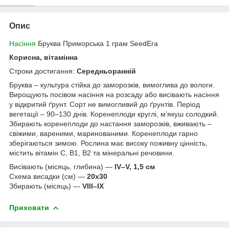
Опис
Насіння
Бруква Приморська 1 грам SeedEra
Корисна, вітамінна
Строки достигання:
Середньоранній
Бруква – культура стійка до заморозків, вимоглива до вологи.
Вирощують посівом насіння на розсаду або висівають насіння
у відкритий ґрунт. Сорт не вимогливий до ґрунтів. Період
вегетації – 90–130 днів. Коренеплоди круглі, м’якуш солодкий.
Збирають коренеплоди до настання заморозків, вживають –
свіжими, вареними, маринованими. Коренеплоди гарно
зберігаються зимою. Рослина має високу поживну цінність,
містить вітамін С, В1, В2 та мінеральні речовини.
Висівають (місяць, глибина) —
IV–V, 1,5 см
Схема висадки (см) —
20х30
Збирають (місяць) —
VIIІ–ІХ
Приховати