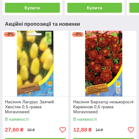
Купити
Купити
Акційні пропозиції та новинки
–8%
–8%
Насіння Лагурус Заячий
Насіння Бархатці низькорослі
Хвостик 0,5 грама
Кармінові 0,6 грама
Moravoseed
Moravoseed
В наявності
В наявності
27,60
12,88
₴
₴
30 ₴
14 ₴