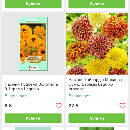
Купити
Купити
Насіння Гайлардія Махрова
Насіння Рудбекія Золотиста
Суміш 1 грамм Legutko
0,1 грама Legutko
Агропак
В наявності
В наявності
8
27
₴
₴
Купити
Купити