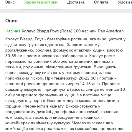
Опис
Характеристики
Доставка
Оплата
Умови 
Опис
Насіння
Колеус Візард Роуз (Rose) 100 насінин Pan American
Колеус Візард Роуз - багаторічна рослина, яка вирощується у
відкритому ґрунті як однорічна. Завдяки гарному
розгалуженню, рослина формує компактний кущик, висотою
30-35 см з листям яскравого забарвлення. Колеус росте
переважно на сонячних або злегка затінених ділянках з
легкими, родючими, підкисленими ґрунтами. Вирощують
через розсаду, яку висівають у лютому в ящики, злегка
присипаючи піском. При температурі 20-22
о
С і постійній
вологості рослини проростають через 14-18 днів. Пророслі
саджанці пікірують і прищипують (висота сіянців не менше 10
см) для кращого формування куща. На постійне місце
висаджують у червні. Восени колеуси можна пересадити в
горщики і перенести в кімнату. Використовують у
ландшафтному дизайні для оформлення клумб, квіткових
композицій, а також для вирощування в кошиках і
контейнерах як кімнатну культуру. Чудово виглядає як у
комбінації з іншими рослинами, так і між собою, що дозволяє