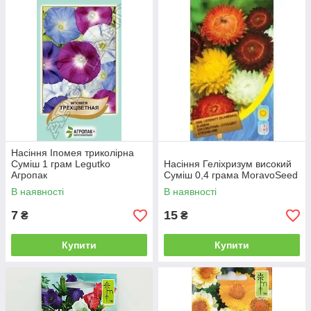
Насіння Іпомея триколірна
Суміш 1 грам Legutko
Насіння Геліхризум високий
Агропак
Суміш 0,4 грама MoravoSeed
В наявності
В наявності
7
15
₴
₴
Купити
Купити