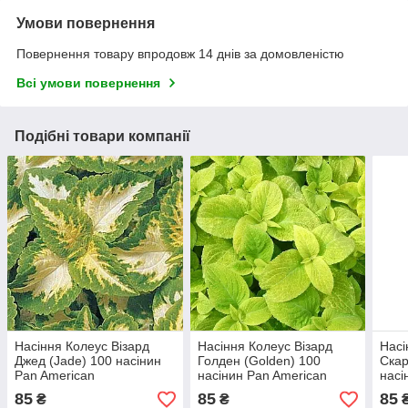
Умови повернення
Повернення товару впродовж 14 днів за домовленістю
Всі умови повернення
Подібні товари компанії
Насіння Колеус Візард
Насіння Колеус Візард
Насі
Джед (Jade) 100 насінин
Голден (Golden) 100
Скар
Pan American
насінин Pan American
насі
85
85
85
₴
₴