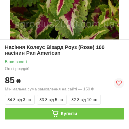
Насіння Колеус Візард Роуз (Rose) 100
насінин Pan American
В наявності
Опт і роздріб
85
₴
Мінімальна сума замовлення на сайті — 150 ₴
84 ₴
від 3 шт.
83 ₴
від 5 шт.
82 ₴
від 10 шт.
Купити