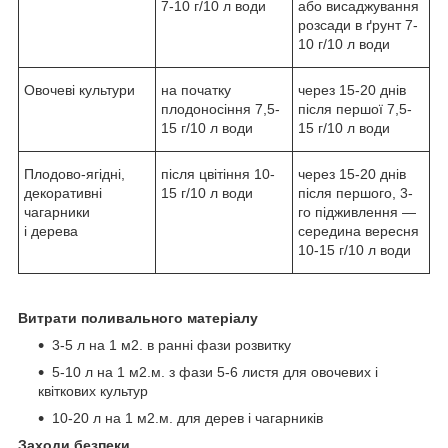
7-10 г/10 л води
або висаджування
розсади в ґрунт 7-
10 г/10 л води
Овочеві культури
на початку
через 15-20 днів
плодоносіння 7,5-
після першої 7,5-
15 г/10 л води
15 г/10 л води
Плодово-ягідні,
після цвітіння 10-
через 15-20 днів
декоративні
15 г/10 л води
після першого, 3-
чагарники
го підживлення —
і дерева
середина вересня
10-15 г/10 л води
Витрати поливального матеріалу
3-5 л на 1 м2. в ранні фази розвитку
5-10 л на 1 м2.м. з фази 5-6 листя для овочевих і
квіткових культур
10-20 л на 1 м2.м. для дерев і чагарників
Заходи безпеки