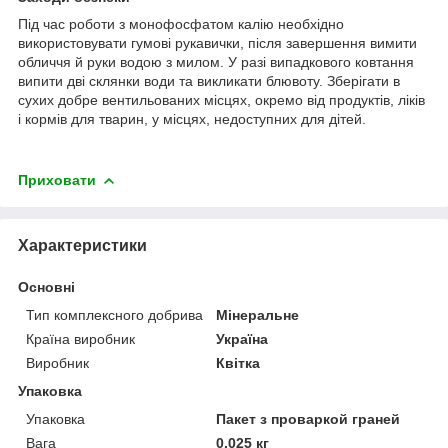
Під час роботи з монофосфатом калію необхідно
використовувати гумові рукавички, після завершення вимити
обличчя й руки водою з милом. У разі випадкового ковтання
випити дві склянки води та викликати блювоту. Зберігати в
сухих добре вентильованих місцях, окремо від продуктів, ліків
і кормів для тварин, у місцях, недоступних для дітей.
Приховати
Характеристики
Основні
Тип комплексного добрива
Мінеральне
Країна виробник
Україна
Виробник
Квітка
Упаковка
Упаковка
Пакет з проваркой граней
Вага
0.025 кг