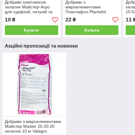
Добриво комплексне
Добриво з
Добр
хелатне Майстер-Агро
мікроелементами
хела
для сурфіній, петуній та
Плантафол Plantafol
10.5
пеларгоній 25 грамів
20.20.20 хелатне
буто
10
22
11
₴
₴
Караван
Зростання плодів 25 грам
Кар
Valagro
Купити
Купити
Акційні пропозиції та новинки
Добриво з мікроелементами
Майстер Master 20.20.20
хелатне 10 кг Valagro