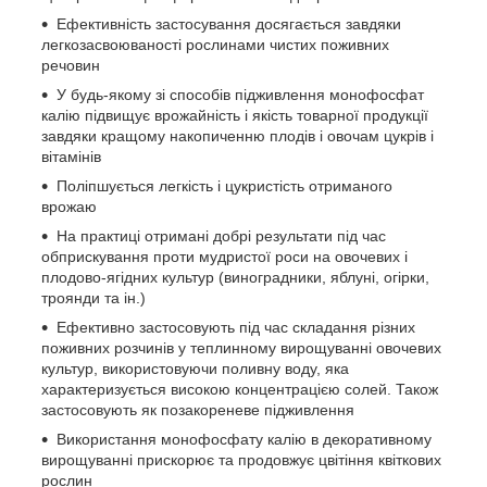
Ефективність застосування досягається завдяки
легкозасвоюваності рослинами чистих поживних
речовин
У будь-якому зі способів підживлення монофосфат
калію підвищує врожайність і якість товарної продукції
завдяки кращому накопиченню плодів і овочам цукрів і
вітамінів
Поліпшується легкість і цукристість отриманого
врожаю
На практиці отримані добрі результати під час
обприскування проти мудристої роси на овочевих і
плодово-ягідних культур (виноградники, яблуні, огірки,
троянди та ін.)
Ефективно застосовують під час складання різних
поживних розчинів у теплинному вирощуванні овочевих
культур, використовуючи поливну воду, яка
характеризується високою концентрацією солей. Також
застосовують як позакореневе підживлення
Використання монофосфату калію в декоративному
вирощуванні прискорює та продовжує цвітіння квіткових
рослин