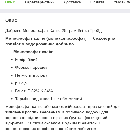
Опис
Характеристики
Доставка
Оплата
Умови п
Опис
Добриво Монофосфат Калію 25 грам Квітка Трейд
Монофосфат калію (монокалійфосфат) — безхлорне
повністю водорозчинне добриво
Монофосфат калію
Колір: білий
Форма: порошок
Не містить хлору
рН 4,5
Вміст: P 52% K 34%
Термін придатності: не обмежений
Монофосфат калію або монокалійфосфат призначений для
живлення рослин внесенням із поливною водою і для
кореневого підживлення в різних ґрунтах (захищений,
відкритий). За своїм складом є одним із найбільш
концентрованих фосфорно-калійним добривом.