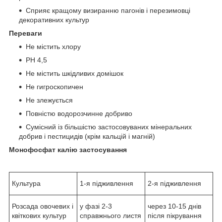
Сприяє кращому визиранню пагонів і перезимовці
декоративних культур
Переваги
Не містить хлору
PН 4,5
Не містить шкідливих домішок
Не гигроскопичен
Не злежується
Повністю водорозчинне добриво
Сумісний із більшістю застосовуваних мінеральних
добрив і пестицидів (крім кальцій і магній)
Монофосфат калію застосування
Культура
1-я підживлення
2-я підживлення
Розсада овочевих і
у фазі 2-3
через 10-15 днів
квіткових культур
справжнього листя
після пікрування