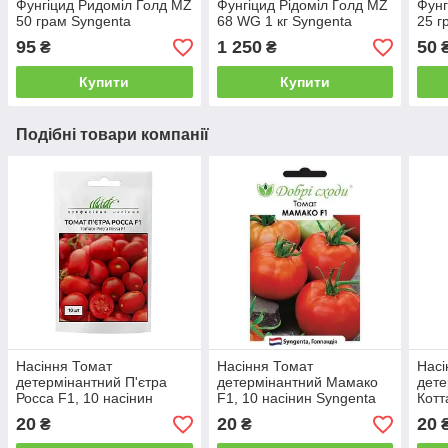
Фунгіцид Ридоміл Голд MZ
Фунгіцид Рідоміл Ґолд MZ
Фунг
50 грам Syngenta
68 WG 1 кг Syngenta
25 г
95
1 250
50
₴
₴
Купити
Купити
Подібні товари компанії
Насіння Томат
Насіння Томат
Насі
детермінантний П'єтра
детермінантний Мамако
дете
Росса F1, 10 насінин
F1, 10 насінин Syngenta
Котт
Clause
Добрі Сходи
Syng
20
20
20
₴
₴