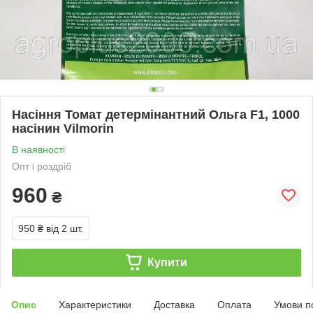
Насіння Томат детермінантний Ольга F1, 1000
насінин Vilmorin
В наявності
Опт і роздріб
960
₴
950 ₴
від 2 шт.
Купити
Опис
Характеристики
Доставка
Оплата
Умови п