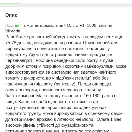
Опис
Насіння
Томат детермінантний Ольга F1, 1000 насінин
Vilmorin
Ранній детермінантний гібрид томату з періодом вегетації
75-78 днів від висаджування розсади. Призначений для
вирощування в невисоких не нагрівних теплицях і у
відкритому ґрунті для отримання ранньої продукції в
червні-августі. Рослина середньої сили росту, з дуже
добрим листовим покривом і короткими міждоузлями; може
використовуватися за системою напівдетермінантного
томату з використанням підв'язки (тепліці) або без
підв'язування (відкриту ґрунтовку). Плоди однорідні,
округлої форми, насиченого червоного кольору,
багатокамерні. Маса плоду становить 160-180 грамів і
вище. Завдяки своїй щільності та стійкості до
розтріскування в несприятливих погодних умовах
відкритого ґрунту, може вирощуватися в основному сезоні
для отримання врожаю в літню-осінні місяці. Ольга 1 має
високий рівень стійкості до фузаріозного та
вертицилізлового в'янення, а також до стемфілуму.