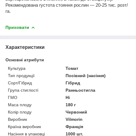
Рекомендована густота стояння рослин — 20-25 тис. розт/
га.
Приховати
Характеристики
Основні атрибути
Культура
Томат
Тип продукції
Посівний (насіння)
Сорт/Гібрид
Гібрид
Група стиглості
Ранньостигла
ГМО
Ні
Маса плоду
180 г
Колір плоду
Червоний
Виробник
Vilmorin
Країна виробник
Франція
Насіння в упаковці
1000 шт.