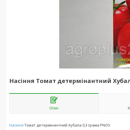
Насіння Томат детермінантний Хубал
Опис
Х
Насіння
Томат детермінантний Хубала 0,3 грама PNOS