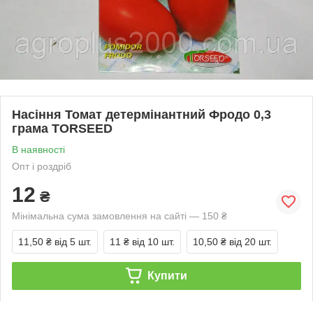
Насіння Томат детермінантний Фродо 0,3
грама TORSEED
В наявності
Опт і роздріб
12
₴
Мінімальна сума замовлення на сайті — 150 ₴
11,50 ₴
від 5 шт.
11 ₴
від 10 шт.
10,50 ₴
від 20 шт.
Купити