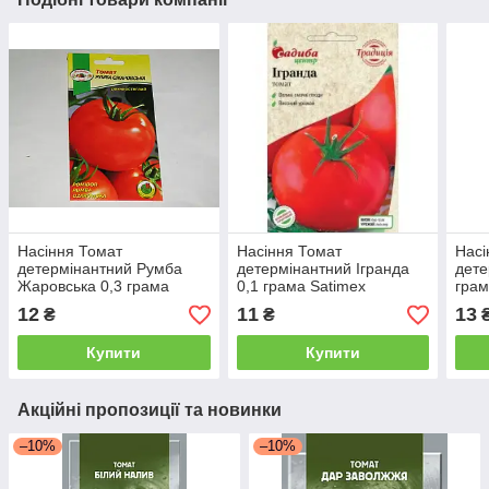
Насіння Томат
Насіння Томат
Насі
детермінантний Румба
детермінантний Ігранда
дете
Жаровська 0,3 грама
0,1 грама Satimex
грам
PNOS
12
11
13
₴
₴
Купити
Купити
Акційні пропозиції та новинки
–10%
–10%