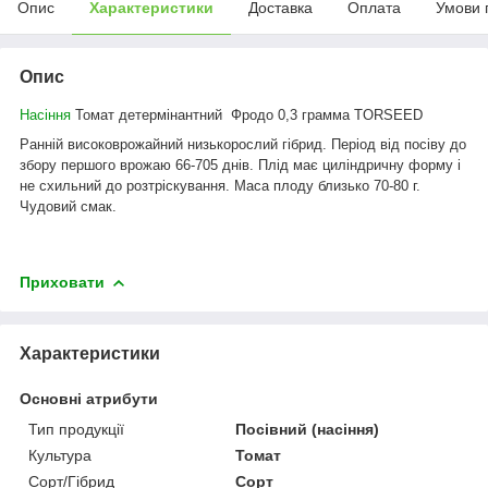
Опис
Характеристики
Доставка
Оплата
Умови 
Опис
Насіння
Томат детермінантний Фродо 0,3 грамма TORSEED
Ранній високоврожайний низькорослий гібрид. Період від посіву до
збору першого врожаю 66-705 днів. Плід має циліндричну форму і
не схильний до розтріскування. Маса плоду близько 70-80 г.
Чудовий смак.
Приховати
Характеристики
Основні атрибути
Тип продукції
Посівний (насіння)
Культура
Томат
Сорт/Гібрид
Сорт