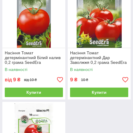
Насіння Томат
Насіння Томат
детермінантний Білий налив
детермінантний Дар
0,2 грама SeedEra
Заволжжя 0,2 грама SeedEra
В наявності
В наявності
9
9
від
₴
₴
від 10 ₴
10 ₴
Купити
Купити