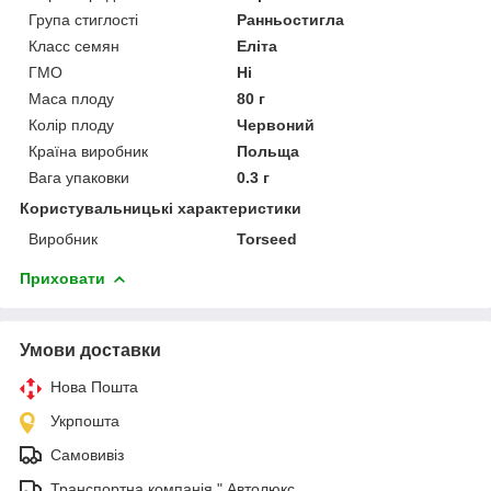
Група стиглості
Ранньостигла
Класс семян
Еліта
ГМО
Ні
Маса плоду
80 г
Колір плоду
Червоний
Країна виробник
Польща
Вага упаковки
0.3 г
Користувальницькі характеристики
Виробник
Torseed
Приховати
Умови доставки
Нова Пошта
Укрпошта
Самовивіз
Транспортна компанія " Автолюкс