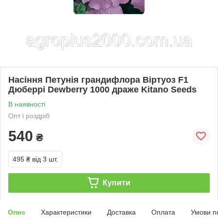
Насіння Петунія грандифлора Віртуоз F1
Дюберрі Dewberry 1000 драже Kitano Seeds
В наявності
Опт і роздріб
540
₴
495 ₴
від 3 шт.
Купити
Опис
Характеристики
Доставка
Оплата
Умови п