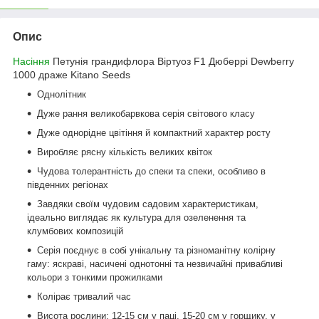
Опис
Насіння
Петунія грандифлора Віртуоз F1 Дюберрі Dewberry
1000 драже Kitano Seeds
Однолітник
Дуже рання великобарвкова серія світового класу
Дуже однорідне цвітіння й компактний характер росту
Виробляє рясну кількість великих квіток
Чудова толерантність до спеки та спеки, особливо в
південних регіонах
Завдяки своїм чудовим садовим характеристикам,
ідеально виглядає як культура для озеленення та
клумбових композицій
Серія поєднує в собі унікальну та різноманітну колірну
гаму: яскраві, насичені однотонні та незвичайні привабливі
кольори з тонкими прожилками
Колірає тривалий час
Висота рослини: 12-15 см у паці, 15-20 см у горщику, у