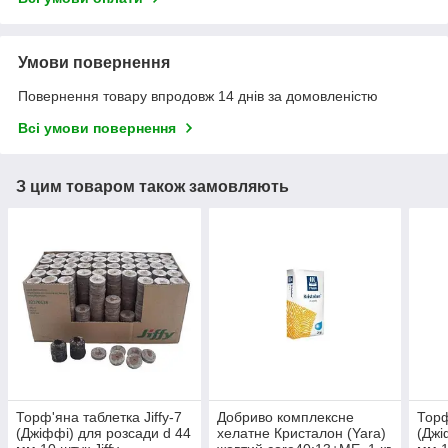
Умови повернення
Повернення товару впродовж 14 днів за домовленістю
Всі умови повернення
З цим товаром також замовляють
Торф'яна таблетка Jiffy-7
Добриво комплексне
Торф
(Джіффі) для розсади d 44
хелатне Кристалон (Yara)
(Джі