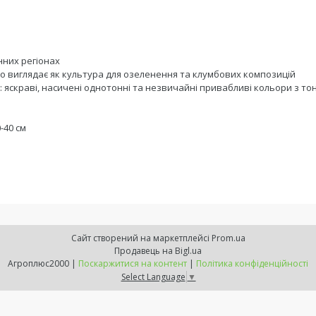
нних регіонах
о виглядає як культура для озеленення та клумбових композицій
му: яскраві, насичені однотонні та незвичайні привабливі кольори з т
0-40 см
Сайт створений на маркетплейсі
Prom.ua
Продавець на Bigl.ua
Агроплюс2000 |
Поскаржитися на контент
|
Політика конфіденційності
Select Language
▼