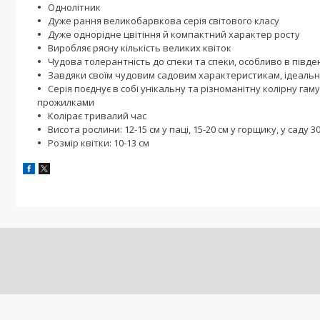
Однолітник
Дуже рання великобарвкова серія світового класу
Дуже однорідне цвітіння й компактний характер росту
Виробляє рясну кількість великих квіток
Чудова толерантність до спеки та спеки, особливо в півде
Завдяки своїм чудовим садовим характеристикам, ідеальн
Серія поєднує в собі унікальну та різноманітну колірну га
прожилками
Колірає тривалий час
Висота рослини: 12-15 см у паці, 15-20 см у горщику, у саду 3
Розмір квітки: 10-13 см