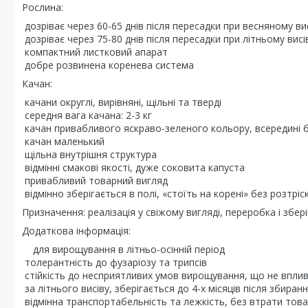
Рослина:
дозріває через 60-65 днів після пересадки при весняному вис
дозріває через 75-80 днів після пересадки при літньому висі
компактний листковий апарат
добре розвинена коренева система
Качан:
качани округлі, вирівняні, щільні та тверді
середня вага качана: 2-3 кг
качан привабливого яскраво-зеленого кольору, всередині б
качан маленький
щільна внутрішня структура
відмінні смакові якості, дуже соковита капуста
привабливий товарний вигляд
відмінно зберігається в полі, «стоїть на корені» без розтрі
Призначення: реалізація у свіжому вигляді, переробка і збер
Додаткова інформація:
для вирощування в літньо-осінній період
толерантність до фузаріозу та трипсів
стійкість до несприятливих умов вирощування, що не вплив
за літнього висіву, зберігається до 4-х місяців після збиран
відмінна транспортабельність та лежкість, без втрати тов