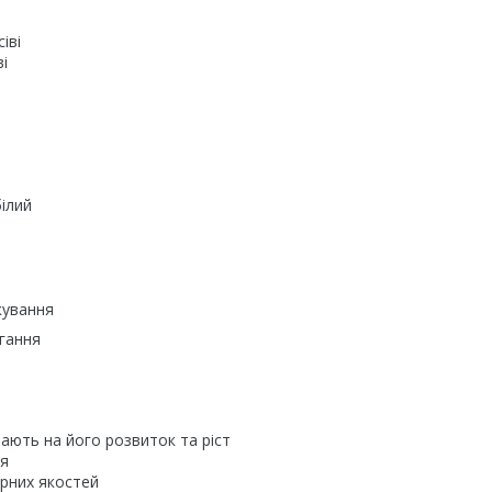
іві
ві
ілий
скування
ігання
ають на його розвиток та ріст
ня
арних якостей