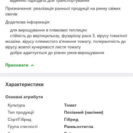
відмінно підходить для транспортування
Призначення: реалізація ранньої продукції на ринку свіжих
овочів
Додаткова інформація:
для вирощування в плівкових теплицях
стійкість до вертицильозу, фузаріозу раси 3, вірусу томатної
мозаїки, вірусу плямистого в'янення томату, толерантність до
вірусу жовтої кучерявості листя томату
добре адаптується до різних умов вирощування
Приховати
Характеристики
Основні атрибути
Культура
Томат
Тип продукції
Посівний (насіння)
Сорт/Гібрид
Гібрид
Група стиглості
Ранньостигла