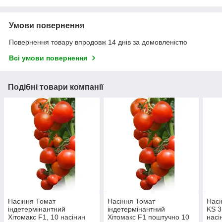
Умови повернення
Повернення товару впродовж 14 днів за домовленістю
Всі умови повернення
Подібні товари компанії
Насіння Томат
Насіння Томат
Насі
індетермінантний
індетермінантний
KS 3
Хітомакс F1, 10 насінин
Хітомакс F1 поштучно 10
насі