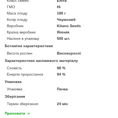
Класс семян
Еліта
ГМО
Ні
Маса плоду
180 г
Колір плоду
Червоний
Виробник
Kitano Seeds
Країна виробник
Японія
Насіння в упаковці
500 шт.
Ботанічні характеристики
Висота рослин
Високорослі
Характеристики насіннєвого матеріалу
Схожість
98 %
Енергія проростання
94 %
Упаковка
Упаковка
Пачка
Зберігання
Термін зберігання
24 міс
Приховати