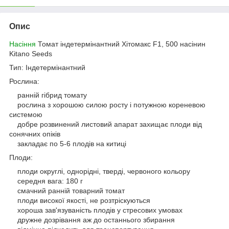
Опис
Насіння
Томат індетермінантний Хітомакс F1, 500 насінин
Kitano Seeds
Тип: Індетермінантний
Рослина:
ранній гібрид томату
рослина з хорошою силою росту і потужною кореневою
системою
добре розвинений листовий апарат захищає плоди від
сонячних опіків
закладає по 5-6 плодів на китиці
Плоди:
плоди округлі, однорідні, тверді, червоного кольору
середня вага: 180 г
смачний ранній товарний томат
плоди високої якості, не розтріскуються
хороша зав'язуваність плодів у стресових умовах
дружне дозрівання аж до останнього збирання