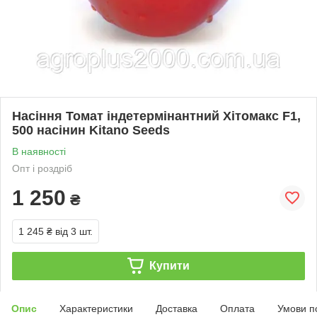
Насіння Томат індетермінантний Хітомакс F1,
500 насінин Kitano Seeds
В наявності
Опт і роздріб
1 250
₴
1 245 ₴
від 3 шт.
Купити
Опис
Характеристики
Доставка
Оплата
Умови п