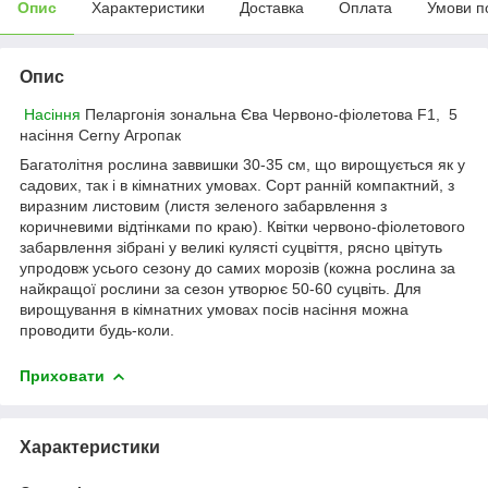
Опис
Характеристики
Доставка
Оплата
Умови п
Опис
Насіння
Пеларгонія зональна Єва Червоно-фіолетова F1, 5
насіння Cerny Агропак
Багатолітня рослина заввишки 30-35 см, що вирощується як у
садових, так і в кімнатних умовах. Сорт ранній компактний, з
виразним листовим (листя зеленого забарвлення з
коричневими відтінками по краю). Квітки червоно-фіолетового
забарвлення зібрані у великі кулясті суцвіття, рясно цвітуть
упродовж усього сезону до самих морозів (кожна рослина за
найкращої рослини за сезон утворює 50-60 суцвіть. Для
вирощування в кімнатних умовах посів насіння можна
проводити будь-коли.
Приховати
Характеристики