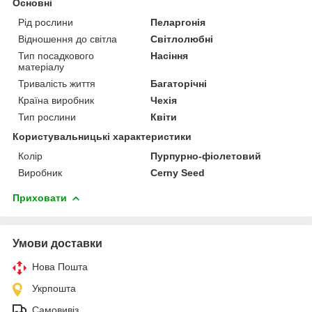
Основні
Рід рослини
Пеларгонія
Відношення до світла
Світлолюбні
Тип посадкового
Насіння
матеріалу
Тривалість життя
Багаторічні
Країна виробник
Чехія
Тип рослини
Квіти
Користувальницькі характеристики
Колір
Пурпурно-фіолетовий
Виробник
Cerny Seed
Приховати
Умови доставки
Нова Пошта
Укрпошта
Самовивіз