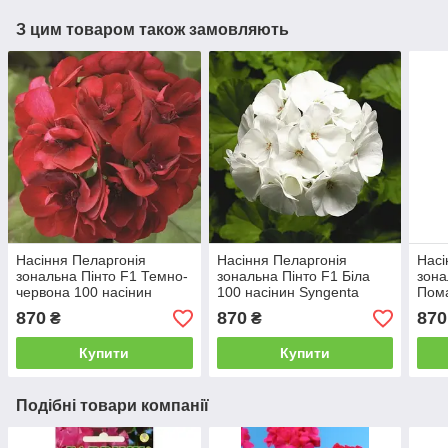
З цим товаром також замовляють
Насіння Пеларгонія
Насіння Пеларгонія
Насі
зональна Пінто F1 Темно-
зональна Пінто F1 Біла
зона
червона 100 насінин
100 насінин Syngenta
Пома
Syngenta
Syng
870
870
870
₴
₴
Купити
Купити
Подібні товари компанії