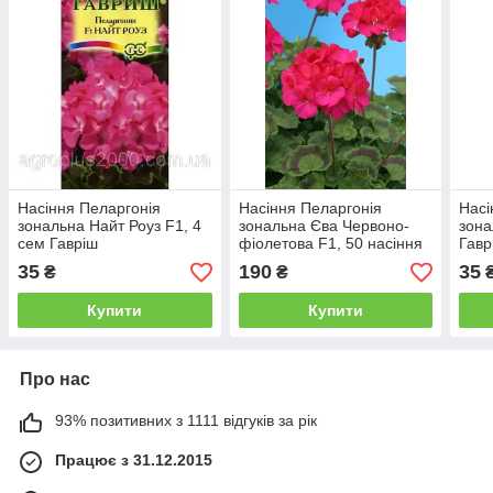
Насіння Пеларгонія
Насіння Пеларгонія
Насі
зональна Найт Роуз F1, 4
зональна Єва Червоно-
зона
сем Гавріш
фіолетова F1, 50 насіння
Гавр
Cerny Агропак
35
190
35
₴
₴
Купити
Купити
Про нас
93% позитивних з 1111 відгуків за рік
Працює з 31.12.2015