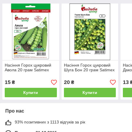
Насіння Горох цукровий
Насіння Горох цукровий
Насі
Авола 20 грам Satimex
Шуга Бон 20 грам Satimex
Дако
15
20
13
₴
₴
Купити
Купити
Про нас
93% позитивних з 1113 відгуків за рік