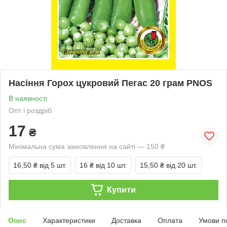
Насіння Горох цукровий Пегас 20 грам PNOS
В наявності
Опт і роздріб
17
₴
Мінімальна сума замовлення на сайті — 150 ₴
16,50 ₴
від 5 шт.
16 ₴
від 10 шт.
15,50 ₴
від 20 шт.
Купити
Опис
Характеристики
Доставка
Оплата
Умови п