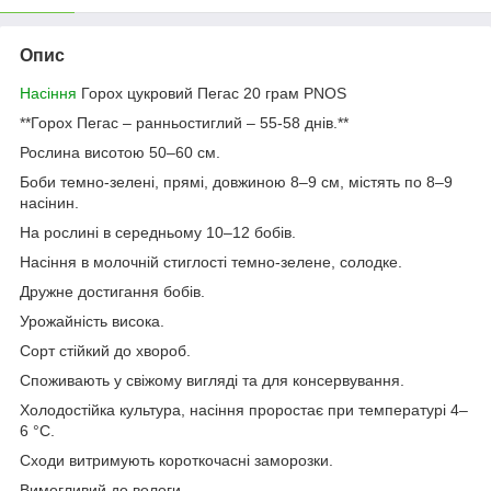
Опис
Насіння
Горох цукровий Пегас 20 грам PNOS
**Горох Пегас – ранньостиглий – 55-58 днів.**
Рослина висотою 50–60 см.
Боби темно-зелені, прямі, довжиною 8–9 см, містять по 8–9
насінин.
На рослині в середньому 10–12 бобів.
Насіння в молочній стиглості темно-зелене, солодке.
Дружне достигання бобів.
Урожайність висока.
Сорт стійкий до хвороб.
Споживають у свіжому вигляді та для консервування.
Холодостійка культура, насіння проростає при температурі 4–
6 °C.
Сходи витримують короткочасні заморозки.
Вимогливий до вологи.