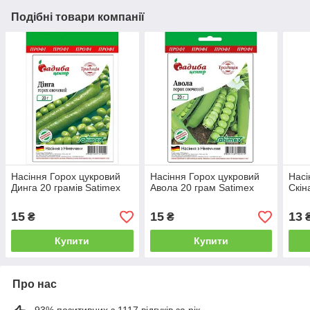
Подібні товари компанії
Насіння Горох цукровий
Насіння Горох цукровий
Насі
Динга 20 грамів Satimex
Авола 20 грам Satimex
Скін
15
15
13
₴
₴
Купити
Купити
Про нас