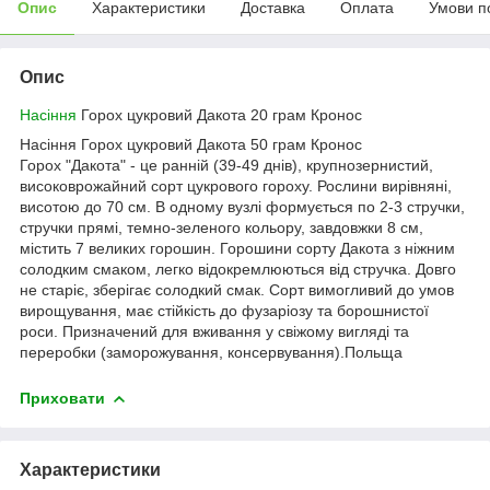
Опис
Характеристики
Доставка
Оплата
Умови п
Опис
Насіння
Горох цукровий Дакота 20 грам Кронос
Насіння Горох цукровий Дакота 50 грам Кронос
Горох "Дакота" - це ранній (39-49 днів), крупнозернистий,
високоврожайний сорт цукрового гороху. Рослини вирівняні,
висотою до 70 см. В одному вузлі формується по 2-3 стручки,
стручки прямі, темно-зеленого кольору, завдовжки 8 см,
містить 7 великих горошин. Горошини сорту Дакота з ніжним
солодким смаком, легко відокремлюються від стручка. Довго
не старіє, зберігає солодкий смак. Сорт вимогливий до умов
вирощування, має стійкість до фузаріозу та борошнистої
роси. Призначений для вживання у свіжому вигляді та
переробки (заморожування, консервування).Польща
Приховати
Характеристики