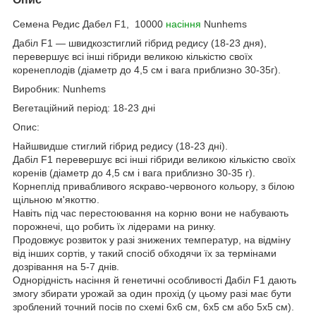
Семена Редис Дабел F1, 10000
насіння
Nunhems
Дабіл F1 — швидкозстиглий гібрид редису (18-23 дня),
перевершує всі інші гібриди великою кількістю своїх
коренеплодів (діаметр до 4,5 см і вага приблизно 30-35г).
Виробник: Nunhems
Вегетаційний період: 18-23 дні
Опис:
Найшвидше стиглий гібрид редису (18-23 дні).
Дабіл F1 перевершує всі інші гібриди великою кількістю своїх
коренів (діаметр до 4,5 см і вага приблизно 30-35 г).
Корнеплід привабливого яскраво-червоного кольору, з білою
щільною м'якоттю.
Навіть під час перестоювання на корню вони не набувають
порожнечі, що робить їх лідерами на ринку.
Продовжує розвиток у разі знижених температур, на відміну
від інших сортів, у такий спосіб обходячи їх за термінами
дозрівання на 5-7 днів.
Однорідність насіння й генетичні особливості Дабіл F1 дають
змогу збирати урожай за один прохід (у цьому разі має бути
зроблений точний посів по схемі 6х6 см, 6х5 см або 5х5 см).