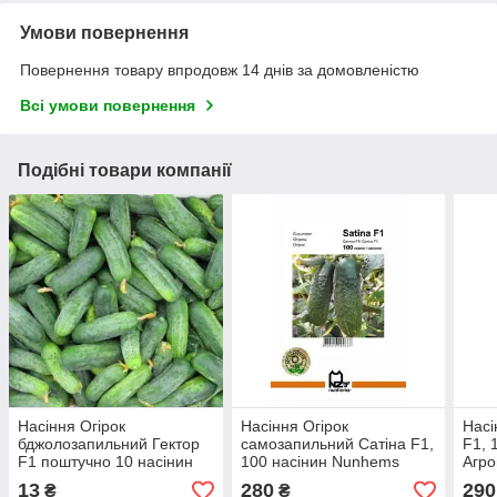
Умови повернення
Повернення товару впродовж 14 днів за домовленістю
Всі умови повернення
Подібні товари компанії
Насіння Огірок
Насіння Огірок
Насі
бджолозапильний Гектор
самозапильний Сатіна F1,
F1, 
F1 поштучно 10 насінин
100 насінин Nunhems
Агро
Nunhems
Агропак
13
280
290
₴
₴