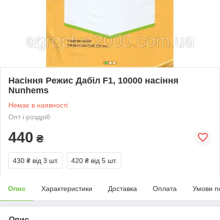
Насіння Режис Дабіл F1, 10000 насіння
Nunhems
Немає в наявності
Опт і роздріб
440
₴
430 ₴
від 3 шт.
420 ₴
від 5 шт.
Опис
Характеристики
Доставка
Оплата
Умови п
Опис