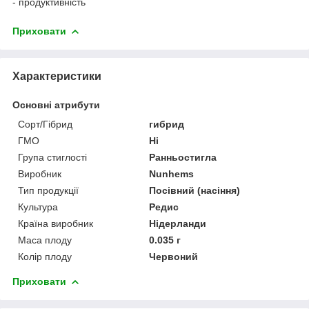
- продуктивність
Приховати
Характеристики
Основні атрибути
Сорт/Гібрид
гибрид
ГМО
Ні
Група стиглості
Ранньостигла
Виробник
Nunhems
Тип продукції
Посівний (насіння)
Культура
Редис
Країна виробник
Нідерланди
Маса плоду
0.035 г
Колір плоду
Червоний
Приховати