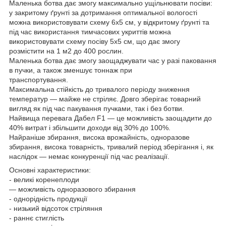
Маленька ботва дає змогу максимально ущільнювати посіви:
у закритому ґрунті за дотримання оптимальної вологості
можна використовувати схему 6х5 см, у відкритому ґрунті та
під час використання тимчасових укриттів можна
використовувати схему посіву 5х5 см, що дає змогу
розмістити на 1 м2 до 400 рослин.
Маленька ботва дає змогу заощаджувати час у разі паковання
в пучки, а також зменшує тоннаж при
транспортування.
Максимальна стійкість до тривалого періоду зниження
температур — майже не стріляє. Довго зберігає товарний
вигляд як під час пакування пучками, так і без ботви.
Найвища перевага Дабел F1 — це можливість заощадити до
40% витрат і збільшити доходи від 30% до 100%.
Найраніше збирання, висока врожайність, одноразове
збирання, висока товарність, тривалий період зберігання і, як
наслідок — немає конкуренції під час реалізації.
Основні характеристики:
- великі коренеплоди
— можливість одноразового збирання
- однорідність продукції
- низький відсоток стріляння
- раннє стиглість