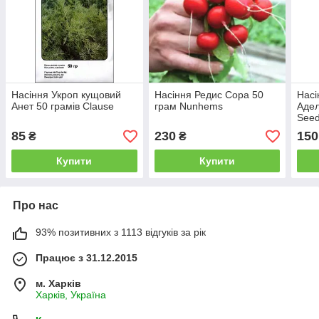
Насіння Укроп кущовий
Насіння Редис Сора 50
Насі
Анет 50 грамів Clause
грам Nunhems
Адел
See
85
230
150
₴
₴
Купити
Купити
Про нас
93% позитивних з 1113 відгуків за рік
Працює з 31.12.2015
м. Харків
Харків, Україна