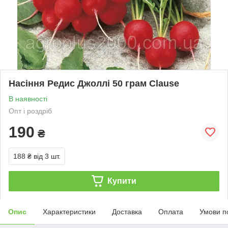
Насіння Редис Джоллі 50 грам Clause
В наявності
Опт і роздріб
190
₴
188 ₴
від 3 шт.
Купити
Опис
Характеристики
Доставка
Оплата
Умови п