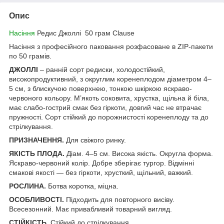
Опис
Насіння
Редис Джоллі 50 грам Clause
Насіння з професійного паковання розфасоване в ZIP-пакети
по 50 грамів.
ДЖОЛЛІ
– ранній сорт редиски, холодостійкий,
високопродуктивний, з округлим коренеплодом діаметром 4–
5 см, з блискучою поверхнею, тонкою шкіркою яскраво-
червоного кольору. М’якоть соковита, хрустка, щільна й біла,
має слабо-гострий смак без гіркоти, довгий час не втрачає
пружності. Сорт стійкий до порожнистості коренеплоду та до
стрілкування.
ПРИЗНАЧЕННЯ.
Для свіжого ринку.
ЯКІСТЬ ПЛОДА.
Діам. 4–5 см. Висока якість. Округла форма.
Яскраво-червоний колір. Добре зберігає тургор. Відмінні
смакові якості — без гіркоти, хрусткий, щільний, важкий.
РОСЛИНА.
Ботва коротка, міцна.
ОСОБЛИВОСТІ.
Підходить для повторного висіву.
Всесезонний. Має привабливий товарний вигляд.
СТІЙКІСТЬ.
Стійкий до стрілкування.