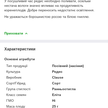
У посушливий час редис необхідно поливати, оскільки
нестача вологи значно впливає на продуктивність
коренеплодів. Добре переносить недостатнє освітлення.
Не уражається борошнистою росою та білою гниллю.
Приховати
Характеристики
Основні атрибути
Тип продукції
Посівний (насіння)
Культура
Редис
Виробник
Clause
Сорт/Гібрид
Сорт
Група стиглості
Ранньостигла
Класс семян
Еліта
ГМО
Ні
Маса плоду
25 г