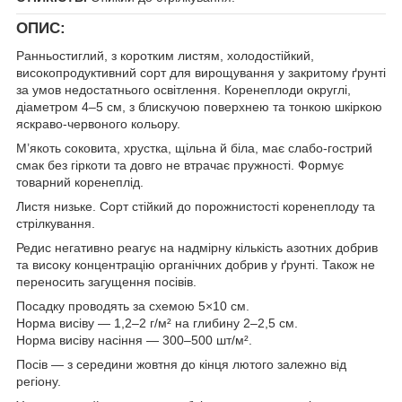
ОПИС:
Ранньостиглий, з коротким листям, холодостійкий,
високопродуктивний сорт для вирощування у закритому ґрунті
за умов недостатнього освітлення. Коренеплоди округлі,
діаметром 4–5 см, з блискучою поверхнею та тонкою шкіркою
яскраво-червоного кольору.
М’якоть соковита, хрустка, щільна й біла, має слабо-гострий
смак без гіркоти та довго не втрачає пружності. Формує
товарний коренеплід.
Листя низьке. Сорт стійкий до порожнистості коренеплоду та
стрілкування.
Редис негативно реагує на надмірну кількість азотних добрив
та високу концентрацію органічних добрив у ґрунті. Також не
переносить загущення посівів.
Посадку проводять за схемою 5×10 см.
Норма висіву — 1,2–2 г/м² на глибину 2–2,5 см.
Норма висіву насіння — 300–500 шт/м².
Посів — з середини жовтня до кінця лютого залежно від
регіону.