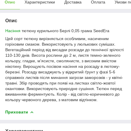
Опис
Характеристики
Доставка
Оплата
Умови п
Опис
Насіння
тютюну курильного Берлі 0,05 грама SeedEra
Цей сорт тютюну вирізняється особливим, насиченим
горіховим смаком. Використовують у люлькових сумішах.
Вегетаційний період від висадки розсади до технічної зрілості
110-130 днів. Висота рослини до 2 м, листя темно-зеленого
кольору, гладке, м'ясисте, смолянисте, з високим вмістом
нікотину. Вирощують посівом насіння на розсаду в лютому-
березні. Розсаду висаджують у відкритий ґрунт у фазі 5-6
справжніх листків після минання загрози заморозків - у квітні-
травні. Збір проводять при появі на листках світло-жовтої
окантовки. Використовують природне сушіння. Тютюн перед
вживанням ферментують. Колір - від світло-коричневого до
кольору червоного дерева, з матовим відтінком.
Приховати