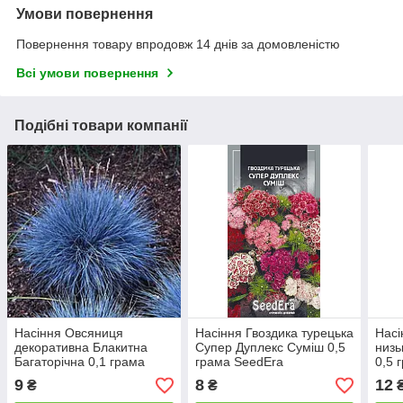
Умови повернення
Повернення товару впродовж 14 днів за домовленістю
Всі умови повернення
Подібні товари компанії
Насіння Овсяниця
Насіння Гвоздика турецька
Насі
декоративна Блакитна
Супер Дуплекс Суміш 0,5
низь
Багаторічна 0,1 грама
грама SeedEra
0,5 
SeedEra
9
8
12
₴
₴