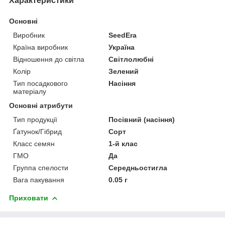
Характеристики
Основні
Виробник
SeedEra
Країна виробник
Україна
Відношення до світла
Світлолюбні
Колір
Зелений
Тип посадкового
Насіння
матеріалу
Основні атрибути
Тип продукції
Посівний (насіння)
Ґатунок/Гібрид
Сорт
Класс семян
1-й клас
ГМО
Да
Группа спелости
Середньостигла
Вага пакування
0.05 г
Приховати