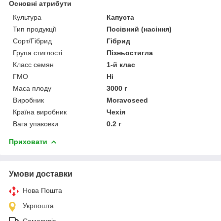
Основні атрибути
Культура
Капуста
Тип продукції
Посівний (насіння)
Сорт/Гібрид
Гібрид
Група стиглості
Пізньостигла
Класс семян
1-й клас
ГМО
Ні
Маса плоду
3000 г
Виробник
Moravoseed
Країна виробник
Чехія
Вага упаковки
0.2 г
Приховати
Умови доставки
Нова Пошта
Укрпошта
Самовивіз