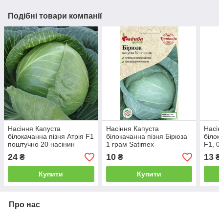
Подібні товари компанії
Насіння Капуста
Насіння Капуста
Насі
білокачанна пізня Атрія F1
білокачанна пізня Бірюза
біло
поштучно 20 насінин
1 грам Satimex
F1, 
Seminis
24
10
13
₴
₴
Купити
Купити
Про нас