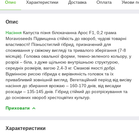
Опис
Характеристики
Доставка
Оплата
Умови п
Опис
Насіння
Капуста пізня білокачанна Арос F1, 0,2 грама
Moravoseeds Підвищена стійкість до хвороб, чудові товарні
властивості! Пізньостиглий гібрид, призначений для
споживання у свіжому вигляді та тривалого зберігання (7-8
місяців). Головка овальної форми, темно-зеленого кольору, у
розрізі – біла, з дуже щільною внутрішньою структурою,
середніх розмірів, вагою 2,4-3 кг. Смакові якості добрі.
Відмінною рисою гібрида є вирівняність головок та їх
привабливий зовнішній вигляд. Вегетаційний період від висіву
насіння до збирання врожаю – 160-170 днів, від висадки
розсади – 135-145 днів. Гібрид стійкий до розтріскування та
до основних хвороб хрестоцвітих культур.
Приховати
Характеристики