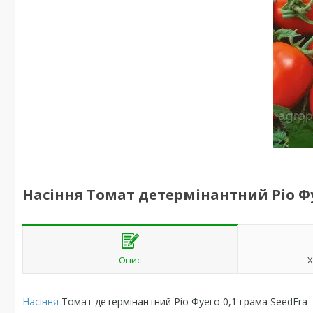
Насіння Томат детермінантний Ріо Фу
Опис
Х
Насіння
Томат детермінантний Ріо Фуего 0,1 грама SeedEra