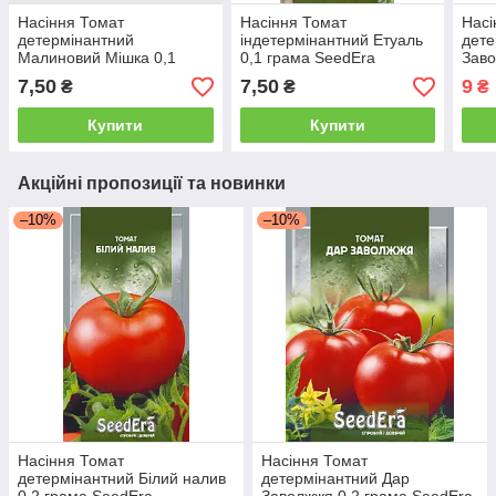
Насіння Томат
Насіння Томат
Насі
детермінантний
індетермінантний Етуаль
дете
Малиновий Мішка 0,1
0,1 грама SeedEra
Заво
грама SeedEra
See
7,50
7,50
9
₴
₴
₴
Купити
Купити
Акційні пропозиції та новинки
–10%
–10%
Насіння Томат
Насіння Томат
детермінантний Білий налив
детермінантний Дар