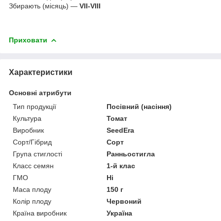
Збирають (місяць) —
VII-VIII
Приховати
Характеристики
Основні атрибути
Тип продукції
Посівний (насіння)
Культура
Томат
Виробник
SeedEra
Сорт/Гібрид
Сорт
Група стиглості
Ранньостигла
Класс семян
1-й клас
ГМО
Ні
Маса плоду
150 г
Колір плоду
Червоний
Країна виробник
Україна