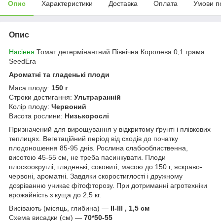
Опис
Характеристики
Доставка
Оплата
Умови п
Опис
Насіння
Томат детермінантний Північна Королева 0,1 грама
SeedEra
Ароматні та гладенькі плоди
Маса плоду:
150 г
Строки достигання:
Ультраранній
Колір плоду:
Червоний
Висота рослини:
Низькорослі
Призначений для вирощування у відкритому ґрунті і плівкових
теплицях. Вегетаційний період від сходів до початку
плодоношення 85-95 днів. Рослина слабооблиственна,
висотою 45-55 см, не треба пасинкувати. Плоди
плоскоокруглі, гладенькі, соковиті, масою до 150 г, яскраво-
червоні, ароматні. Завдяки скоростиглості і дружному
дозріванню уникає фітофторозу. При дотриманні агротехніки
врожайність з куща до 2,5 кг.
Висівають (місяць, глибина) —
II-III , 1,5 см
Схема висадки (см) —
70*50-55