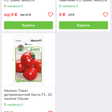
0,2 грама SeedEra
Заволжжя 0,2 грама SeedEra
В наявності
В наявності
9
9
від
₴
₴
від 10 ₴
10 ₴
Купити
Купити
Насіння Томат
детермінантний Каста F1, 10
насіння Clause
В наявності