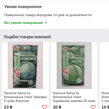
Умови повернення
Повернення товару впродовж 14 днів за домовленістю
Всі умови повернення
Подібні товари компанії
Насіння Капуста
Насіння Капуста
Насі
білокачанна пізня Зимовка
білокачанна пізня
біло
5 грам Агроном
Харківська зимова 20 грам
1 гр
Riva
23
30
10
₴
₴