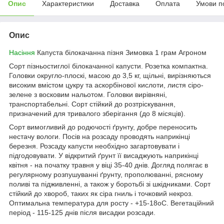
Опис
Характеристики
Доставка
Оплата
Умови п
Опис
Насіння
Капуста білокачанна пізня Зимовка 1 грам Агроном
Сорт пізньостиглої білокачанної капусти. Розетка компактна.
Головки округло-плоскі, масою до 3,5 кг, щільні, вирізняються
високим вмістом цукру та аскорбінової кислоти, листя сіро-
зелене з восковим нальотом. Головки вирівняні,
транспортабельні. Сорт стійкий до розтріскування,
призначений для тривалого зберігання (до 8 місяців).
Сорт вимогливий до родючості ґрунту, добре переносить
нестачу вологи. Посів на розсаду проводять наприкінці
березня. Розсаду капусти необхідно загартовувати і
підгодовувати. У відкритий ґрунт її висаджують наприкінці
квітня - на початку травня у віці 35-40 днів. Догляд полягає в
регулярному розпушуванні ґрунту, прополюванні, рясному
поливі та підживленні, а також у боротьбі зі шкідниками. Сорт
стійкий до хвороб, таких як сіра гниль і точковий некроз.
Оптимальна температура для росту - +15-18оС. Вегетаційний
період - 115-125 днів після висадки розсади.