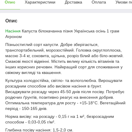
Опис
Характеристики
Доставка
Оплата
Умови п
Опис
Насіння
Капуста білокачанна пізня Українська осінь 1 грам
Агроном
Пізньостиглий сорт капусти. Добре зберігається,
транспортабельний, морозостійкий. Головка округлоплоска,
масою 3-4 кг, соковита, щільна, розріз білий або біло-жовтий.
Смакові якості відмінні. Містить велику кількість вітамінів та
інших корисних речовин. Найкращий сорт для споживання у
свіжому вигляді та квашення.
Культура холодостійка, світло- та вологолюбна. Вирощувати
розсадним способом або висівом насіння в ґрунт.
Висаджувати розсаду через 45-50 днів після посіву. Потребує
родючих ґрунтів, позитивно реагує на внесення добрив.
Оптимальна температура для росту - +15-18°С. Вегетаційний
період - 150-165 днів.
Норма висіву: на розсаду - 0,15 г на 1 м², безрозсадним
способом - 0,03-0,05 г/м².
Глибина посіву насіння: 1,5-2,0 см.