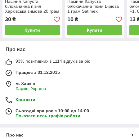
Насіння Капуста
Насіння Капуста
Насі
білокачанна пізня
білокачанна пізня Бірюза
біло
Харківська зимова 20 грам
1 грам Satimex
F1, 
Riva
30
10
13
₴
₴
Купити
Купити
Про нас
93% позитивних з 1114 відгуків за рік
Працює з 31.12.2015
м. Харків
Харків, Україна
Контакти
Сьогодні працює з 10:00 до 14:00
Показати весь графік роботи
Про нас