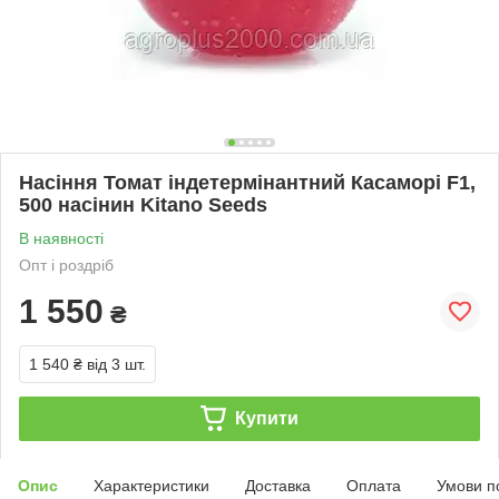
Насіння Томат індетермінантний Касаморі F1,
500 насінин Kitano Seeds
В наявності
Опт і роздріб
1 550
₴
1 540 ₴
від 3 шт.
Купити
Опис
Характеристики
Доставка
Оплата
Умови п