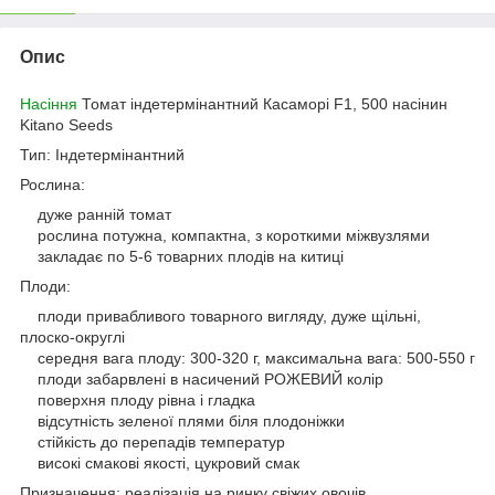
Опис
Насіння
Томат індетермінантний Касаморі F1, 500 насінин
Kitano Seeds
Тип: Індетермінантний
Рослина:
дуже ранній томат
рослина потужна, компактна, з короткими міжвузлями
закладає по 5-6 товарних плодів на китиці
Плоди:
плоди привабливого товарного вигляду, дуже щільні,
плоско-округлі
середня вага плоду: 300-320 г, максимальна вага: 500-550 г
плоди забарвлені в насичений РОЖЕВИЙ колір
поверхня плоду рівна і гладка
відсутність зеленої плями біля плодоніжки
стійкість до перепадів температур
високі смакові якості, цукровий смак
Призначення: реалізація на ринку свіжих овочів