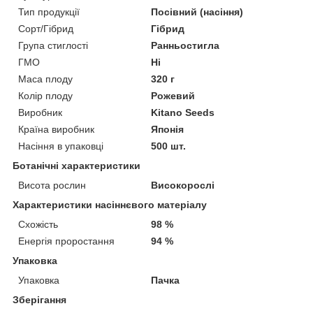
Тип продукції
Посівний (насіння)
Сорт/Гібрид
Гібрид
Група стиглості
Ранньостигла
ГМО
Ні
Маса плоду
320 г
Колір плоду
Рожевий
Виробник
Kitano Seeds
Країна виробник
Японія
Насіння в упаковці
500 шт.
Ботанічні характеристики
Висота рослин
Високорослі
Характеристики насіннєвого матеріалу
Схожість
98 %
Енергія проростання
94 %
Упаковка
Упаковка
Пачка
Зберігання