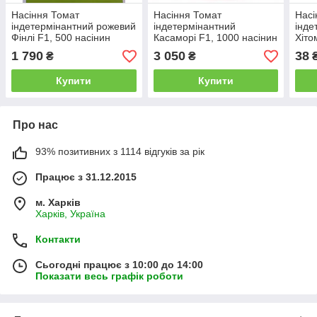
Насіння Томат
Насіння Томат
Насі
індетермінантний рожевий
індетермінантний
інде
Фінлі F1, 500 насінин
Касаморі F1, 1000 насінин
Хіто
Kitano Seeds
Kitano Seeds
Kita
1 790
3 050
38
₴
₴
Купити
Купити
Про нас
93% позитивних з 1114 відгуків за рік
Працює з 31.12.2015
м. Харків
Харків, Україна
Контакти
Сьогодні працює з 10:00 до 14:00
Показати весь графік роботи