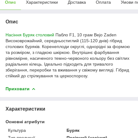
Опис
Характеристики
Доставка
Оплата
Умови п
Опис
Насіння Буряк столовий
Пабло F1, 10 грам Bejo Zaden
Високоврожайний, середньостиглий (115-120 днів) гібрид
столових буряків. Коренеплоди округлі, однорідні за формою
та розміром, з гладкою шкіркою. Внутрішнє фарбування
рівномірне, насиченого темно-червоного кольору без світлих
радіальних кілець. Ідеально підходить для тривалого
зберігання, переробки та вживання у свіжому вигляді. Гібрид
стійкий до стрілкування та церкоспорозу.
Приховати
Характеристики
Основні атрибути
Культура
Буряк
Тип продукції
Посівний (насіння)