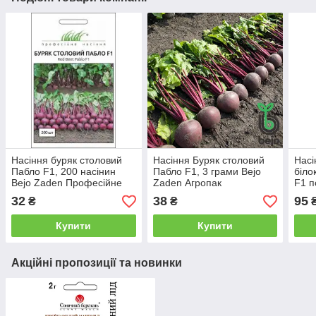
Насіння буряк столовий
Насіння Буряк столовий
Насі
Пабло F1, 200 насінин
Пабло F1, 3 грами Bejo
біло
Bejo Zaden Професійне
Zaden Агропак
F1 п
насіння
Bejo
32
38
95
₴
₴
Купити
Купити
Акційні пропозиції та новинки