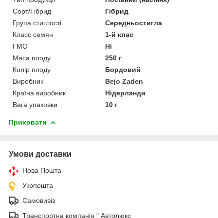
Сорт/Гібрид
Гібрид
Група стиглості
Середньостигла
Класс семян
1-й клас
ГМО
Ні
Маса плоду
250 г
Колір плоду
Бордовий
Виробник
Bejo Zaden
Країна виробник
Нідерланди
Вага упаковки
10 г
Приховати
Умови доставки
Нова Пошта
Укрпошта
Самовивіз
Транспортна компанія " Автолюкс