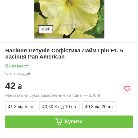
Насіння Петунія Софістика Лайм Грін F1, 5
насіння Pan American
В наявності
Опт і роздріб
42
₴
Мінімальна сума замовлення на сайті — 150 ₴
41 ₴
від 5 шт.
40,50 ₴
від 10 шт.
40 ₴
від 20 шт.
Купити