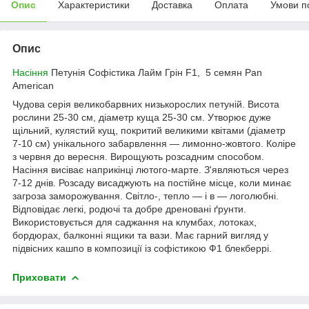
Опис
Характеристики
Доставка
Оплата
Умови п
Опис
Насіння
Петунія Софістика Лайм Грін F1, 5 семян Pan
American
Чудова серія великобарвних низькорослих петуній. Висота
рослини 25-30 см, діаметр куща 25-30 см. Утворює дуже
щільний, кулястий кущ, покритий великими квітами (діаметр
7-10 см) унікального забарвлення — лимонно-жовтого. Коліре
з червня до вересня. Вирощують розсадним способом.
Насіння висіває наприкінці лютого-марте. З'являються через
7-12 днів. Розсаду висаджують на постійне місце, коли минає
загроза заморожування. Світло-, тепло — і в — логолюбні.
Відповідає легкі, родючі та добре дреновані ґрунти.
Використовується для саджання на клумбах, лотоках,
бордюрах, балконні ящики та вази. Має гарний вигляд у
підвісних кашпо в композиції із софістикою Ф1 блекберрі.
Приховати