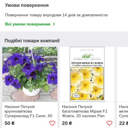
Умови повернення
Повернення товару впродовж 14 днів за домовленістю
Всі умови повернення
Подібні товари компанії
Насіння Петунія
Насіння Петунія
Насі
крупноквіткова
багатоквіткова Міраж F1
вели
Суперкаскад F1 Синя, 50
Жовта, 20 насінин Pan
Супе
насінин Pan American
American
насі
50
20
22
₴
₴
Сад