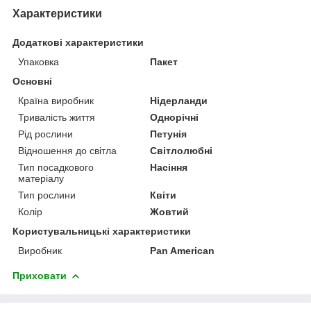
Характеристики
Додаткові характеристики
Упаковка
Пакет
Основні
Країна виробник
Нідерланди
Тривалість життя
Однорічні
Рід рослини
Петунія
Відношення до світла
Світлолюбні
Тип посадкового
Насіння
матеріалу
Тип рослини
Квіти
Колір
Жовтий
Користувальницькі характеристики
Виробник
Pan American
Приховати