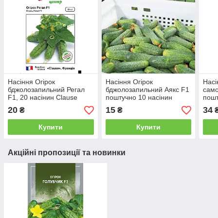
Насіння Огірок
Насіння Огірок
Насі
бджолозапильний Регал
бджолозапильний Аякс F1
само
F1, 20 насінин Clause
поштучно 10 насінин
пошт
Nunhems
Nun
20
15
34
₴
₴
Купити
Купити
Акційні пропозиції та новинки